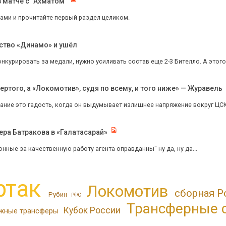
в матче с "Ахматом"
лами и прочитайте первый раздел целиком.
ство «Динамо» и ушёл
курировать за медали, нужно усиливать состав еще 2-3 Бителло. А этого и
ертого, а «Локомотив», судя по всему, и того ниже» — Журавель
ние это гадость, когда он выдумывает излишнее напряжение вокруг ЦСКА е
ера Батракова в «Галатасарай»
ные за качественную работу агента оправданны" ну да, ну да...
ртак
Локомотив
сборная Р
Рубин
РФС
Трансферные 
Кубок России
жные трансферы