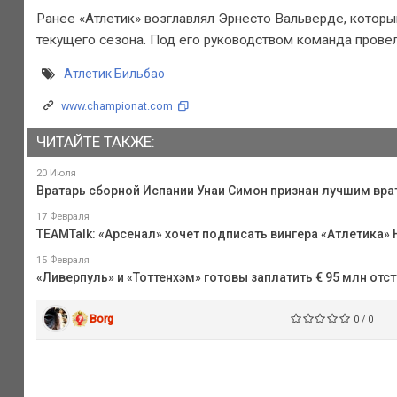
Ранее «Атлетик» возглавлял Эрнесто Вальверде, который
текущего сезона. Под его руководством команда провел
Атлетик Бильбао
www.championat.com
ЧИТАЙТЕ ТАКЖЕ:
20 Июля
Вратарь сборной Испании Унаи Симон признан лучшим вр
17 Февраля
TEAMTalk: «Арсенал» хочет подписать вингера «Атлетика» 
15 Февраля
«Ливерпуль» и «Тоттенхэм» готовы заплатить € 95 млн отс
Borg
0 / 0