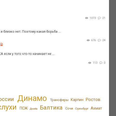
1073
21
 близко нет. Поэтому какая борьба ...
676
24
сли у того что-то начинает не ...
113
0
Динамо
оссии
Ростов
Трансферы
Карпин
слухи
Балтика
Ахмат
ПСЖ
Сочи
Оренбург
Дзюба