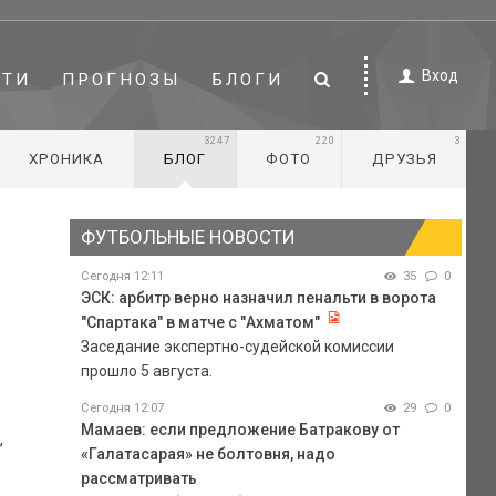
Вход
СТИ
ПРОГНОЗЫ
БЛОГИ
3247
220
3
ХРОНИКА
БЛОГ
ФОТО
ДРУЗЬЯ
ФУТБОЛЬНЫЕ НОВОСТИ
Сегодня 12:11
35
0
ЭСК: арбитр верно назначил пенальти в ворота
"Спартака" в матче с "Ахматом"
Заседание экспертно-судейской комиссии
прошло 5 августа.
Сегодня 12:07
29
0
Мамаев: если предложение Батракову от
,
«Галатасарая» не болтовня, надо
рассматривать