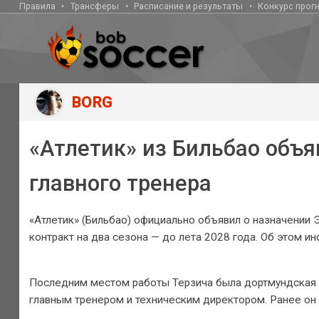
Правила
Трансферы
Расписание и результаты
Конкурс прог
BORG
«Атлетик» из Бильбао объя
главного тренера
«Атлетик» (Бильбао) официально объявил о назначении Э
контракт на два сезона — до лета 2028 года. Об этом и
Последним местом работы Терзича была дортмундская «
главным тренером и техническим директором. Ранее он 