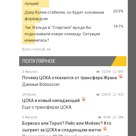
лучший
20.3%
Даку более стабилен, он будет основным
форвардом
14.1%
Так Угальде в "Спартаке" вроде бы
подыскивали новую команду. Ситуация
изменилась?
Всего голосов: 64
ПОПУЛЯРНОЕ
3 Августа
15218
441
Почему ЦСКА отказался от трансфера Жуана
Данные Bobsoccer.
29 Июля
23570
429
ЦСКА и новый нападающий
Еще о трансферах ЦСКА.
6 Августа
9134
284
Бориско или Тороп? Рейс или Мойзес? Кто
сыграет за ЦСКА в следующем матче