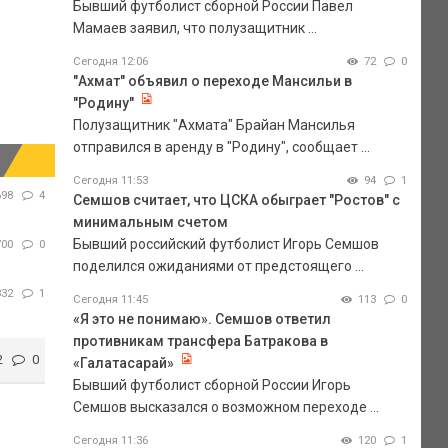
Бывший футболист сборной России Павел
Мамаев заявил, что полузащитник ...
Сегодня 12:06
72
0
"Ахмат" объявил о переходе Мансильи в
"Родину"
Полузащитник "Ахмата" Брайан Мансилья
отправился в аренду в "Родину", сообщает ...
Сегодня 11:53
94
1
698
4
Семшов считает, что ЦСКА обыграет "Ростов" с
минимальным счетом
Бывший российский футболист Игорь Семшов
700
0
поделился ожиданиями от предстоящего ...
832
1
Сегодня 11:45
113
0
«Я это не понимаю». Семшов ответил
противникам трансфера Батракова в
2
0
«Галатасарай»
Бывший футболист сборной России Игорь
Семшов высказался о возможном переходе ...
Сегодня 11:36
120
1