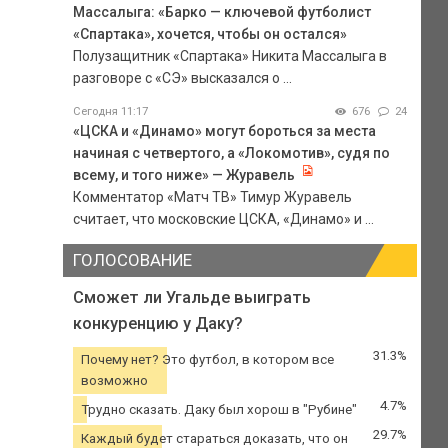
Массалыга: «Барко — ключевой футболист
«Спартака», хочется, чтобы он остался»
Полузащитник «Спартака» Никита Массалыга в
разговоре с «СЭ» высказался о ...
Сегодня 11:17
676
24
«ЦСКА и «Динамо» могут бороться за места
начиная с четвертого, а «Локомотив», судя по
всему, и того ниже» — Журавель
Комментатор «Матч ТВ» Тимур Журавель
считает, что московские ЦСКА, «Динамо» и ...
ГОЛОСОВАНИЕ
Сможет ли Угальде выиграть
конкуренцию у Даку?
31.3%
Почему нет? Это футбол, в котором все
возможно
4.7%
Трудно сказать. Даку был хорош в "Рубине"
29.7%
Каждый будет стараться доказать, что он