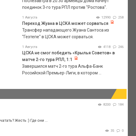
Послезавтра в 20.30 армейцы дома начнут
поединок 3-го тура РПЛ против "Ростова".
1 Августа
12990
258
Переход Жуана в ЦСКА может сорваться
Трансфер нападающего Жуана Сантоса из
"Гезтепе" в ЦСКА может сорваться.
1 Августа
4118
246
ЦСКА не смог победить «Крылья Советов» в
матче 2-го тура РПЛ, 1:1
Завершился матч 2-го тура Альфа-Банк
Российской Премьер-Лиги, в котором ...
8200
184
тать? Жесть :) Где они ...
35
0