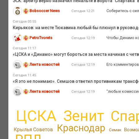
ЭСК: арбитр верно назначил пенальти в ворота "Спартака" 
Bobsoccer News
Соберитесь с си
Сегодня 12:21
Сегодня 05:55
Кирьяков: на месте Тюкавина любый бы плюнул в руковод
PetroTvorets
Чтобы Динамо кон
Сегодня 12:19
Сегодня 11:17
«ЦСКА и «Динамо» могут бороться за места начиная с четв
Лента новостей
Его комментирова
Сегодня 12:19
Сегодня 11:45
«Я это не понимаю». Семшов ответил противникам трансф
Лента новостей
"любые комиссион
Сегодня 12:19
ЦСКА
Зенит
Спа
Краснодар
Крылья Советов
Возмо
Семак