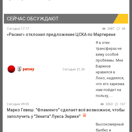
СЕЙЧАС ОБСУЖДАЮТ
Сегодня 17:17
2487
44
«Расинг» отклонил предложение ЦСКА по Мартирене
Я в этих
трансферах не
вижу особой
проблемы. Мне
Баринов
persey
Сегодня 21:24
нравился в
Локо, надеялся,
что его харизма
нам пойдет на
пользу, ...
Сегодня 09:05
3263
167
Марко Гевеш: "Фламенго" сделает всё возможное, чтобы
заполучить у "Зенита" Луиса Энрике"
Высокомерный
балбес и