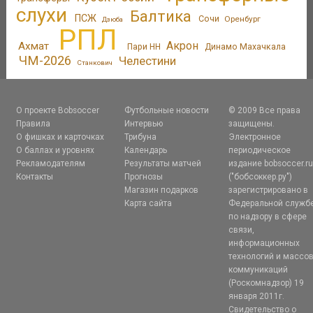
слухи
Балтика
ПСЖ
Сочи
Оренбург
Дзюба
РПЛ
Акрон
Ахмат
Пари НН
Динамо Махачкала
ЧМ-2026
Челестини
Станкович
О проекте Bobsoccer
Футбольные новости
© 2009 Все права
Правила
Интервью
защищены.
О фишках и карточках
Трибуна
Электронное
О баллах и уровнях
Календарь
периодическое
Рекламодателям
Результаты матчей
издание bobsoccer.r
Контакты
Прогнозы
("бобсоккер.ру")
Магазин подарков
зарегистрировано в
Карта сайта
Федеральной служб
по надзору в сфере
связи,
информационных
технологий и массо
коммуникаций
(Роскомнадзор) 19
января 2011г.
Свидетельство о