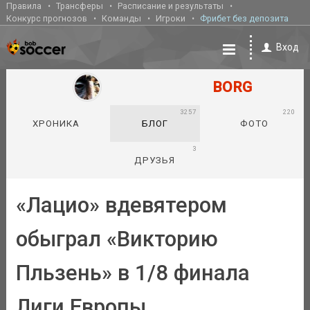
Правила
Трансферы
Расписание и результаты
Конкурс прогнозов
Команды
Игроки
Фрибет без депозита
Вход
BORG
3257
220
ХРОНИКА
БЛОГ
ФОТО
3
ДРУЗЬЯ
«Лацио» вдевятером
обыграл «Викторию
Пльзень» в 1/8 финала
Лиги Европы