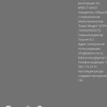
регистрации Эл
№ФС77-43557.
Учредитель: Общест
с ограниченной
ответственностью
"Борис-Медиа" (ОГРН
1095009003572)
Главный редактор:
Тосунян Б.С.
Адрес электронной
почты редакции:
info@bobsoccer.ru;
bobsoccerru@gmail.
Телефон редакции: +
985 719 29 97
Настоящий ресурс
содержит материал
18+