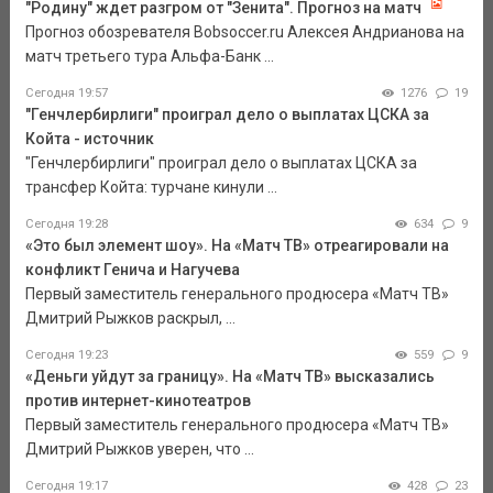
"Родину" ждет разгром от "Зенита". Прогноз на матч
Прогноз обозревателя Bobsoccer.ru Алексея Андрианова на
матч третьего тура Альфа-Банк ...
Сегодня 19:57
1276
19
"Генчлербирлиги" проиграл дело о выплатах ЦСКА за
Койта - источник
"Генчлербирлиги" проиграл дело о выплатах ЦСКА за
трансфер Койта: турчане кинули ...
Сегодня 19:28
634
9
«Это был элемент шоу». На «Матч ТВ» отреагировали на
конфликт Генича и Нагучева
Первый заместитель генерального продюсера «Матч ТВ»
Дмитрий Рыжков раскрыл, ...
Сегодня 19:23
559
9
«Деньги уйдут за границу». На «Матч ТВ» высказались
против интернет-кинотеатров
Первый заместитель генерального продюсера «Матч ТВ»
Дмитрий Рыжков уверен, что ...
Сегодня 19:17
428
23