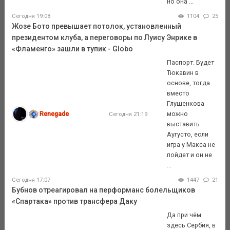
но она ...
Сегодня 19:08
1104
25
Жозе Бото превышает потолок, установленный
президентом клуба, а переговоры по Луису Энрике в
«Фламенго» зашли в тупик - Globo
Паспорт. Будет
Тюкавин в
основе, тогда
вместо
Глушенкова
Renegade
можно
Сегодня 21:19
выставить
Аугусто, если
игра у Макса не
пойдет и он не
...
Сегодня 17:07
1447
21
Бубнов отреагировал на перформанс болельщиков
«Спартака» против трансфера Даку
Да при чём
здесь Сербия, в