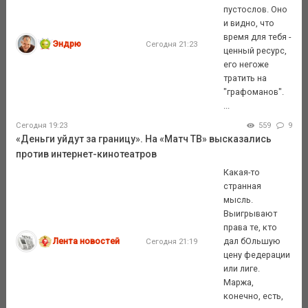
пустослов. Оно
и видно, что
время для тебя -
Эндрю
Сегодня 21:23
ценный ресурс,
его негоже
тратить на
"графоманов".
...
Сегодня 19:23
559
9
«Деньги уйдут за границу». На «Матч ТВ» высказались
против интернет-кинотеатров
Какая-то
странная
мысль.
Выигрывают
права те, кто
Лента новостей
дал бОльшую
Сегодня 21:19
цену федерации
или лиге.
Маржа,
конечно, есть,