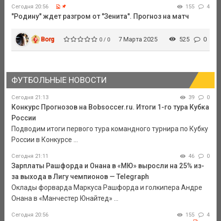
Сегодня 20:56
155
4
"Родину" ждет разгром от "Зенита". Прогноз на матч
Borg
7 Марта 2025
525
0
0 / 0
ФУТБОЛЬНЫЕ НОВОСТИ
Сегодня 21:13
39
0
Конкурс Прогнозов на Bobsoccer.ru. Итоги 1-го тура Кубка
России
Подводим итоги первого тура командного турнира по Кубку
России в Конкурсе ...
Сегодня 21:11
46
0
Зарплаты Рашфорда и Онана в «МЮ» выросли на 25% из-
за выхода в Лигу чемпионов — Telegraph
Оклады форварда Маркуса Рашфорда и голкипера Андре
Онана в «Манчестер Юнайтед» ...
Сегодня 20:56
155
4