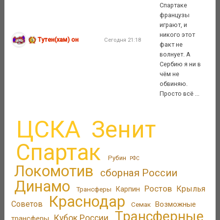
Спартаке
французы
играют, и
никого этот
Тутен(хам) он
Сегодня 21:18
факт не
волнует. А
Сербию я ни в
чём не
обвиняю.
Просто всё ...
ЦСКА
Зенит
Спартак
Рубин
РФС
Локомотив
сборная России
Динамо
Ростов
Крылья
Трансферы
Карпин
Краснодар
Советов
Возможные
Семак
Трансферные
Кубок России
трансферы