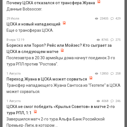
Почему ЦСКА отказался от трансфера Жуана
Данные Bobsoccer.
29 Июля
23405
429
ЦСКА и новый нападающий
Еще о трансферах ЦСКА.
Вчера 12:19
8745
275
Бориско или Тороп? Рейс или Мойзес? Кто сыграет за
ЦСКА в следующем матче
Послезавтра в 20.30 армейцы дома начнут поединок 3-го
тура РПЛ против "Ростова".
1 Августа
12850
258
Переход Жуана в ЦСКА может сорваться
Трансфер нападающего Жуана Сантоса из "Гезтепе" в ЦСКА
может сорваться.
1 Августа
4068
246
ЦСКА не смог победить «Крылья Советов» в матче 2-го
тура РПЛ, 1:1
Завершился матч 2-го тура Альфа-Банк Российской
Премьер-Лиги, в котором ...