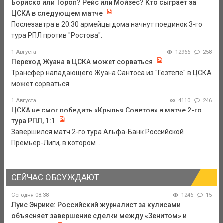
Бориско или Тороп? Рейс или Мойзес? Кто сыграет за
ЦСКА в следующем матче
Послезавтра в 20.30 армейцы дома начнут поединок 3-го
тура РПЛ против "Ростова".
1 Августа
12966
258
Переход Жуана в ЦСКА может сорваться
Трансфер нападающего Жуана Сантоса из "Гезтепе" в ЦСКА
может сорваться.
1 Августа
4110
246
ЦСКА не смог победить «Крылья Советов» в матче 2-го
тура РПЛ, 1:1
Завершился матч 2-го тура Альфа-Банк Российской
Премьер-Лиги, в котором ...
СЕЙЧАС ОБСУЖДАЮТ
Сегодня 08:38
1246
15
Луис Энрике: Российский журналист за кулисами
объясняет завершение сделки между «Зенитом» и