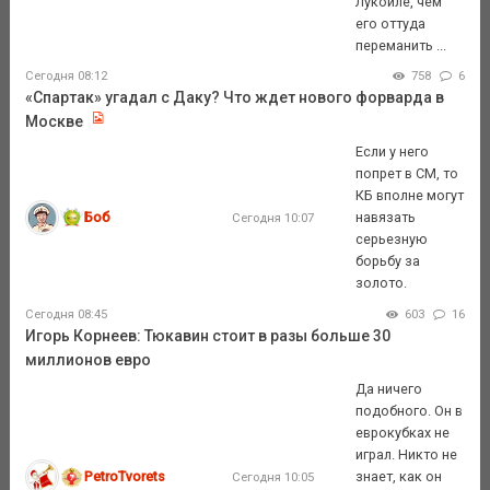
Лукойле, чем
его оттуда
переманить ...
Сегодня 08:12
758
6
«Спартак» угадал с Даку? Что ждет нового форварда в
Москве
Если у него
попрет в СМ, то
КБ вполне могут
Боб
навязать
Сегодня 10:07
серьезную
борьбу за
золото.
Сегодня 08:45
603
16
Игорь Корнеев: Тюкавин стоит в разы больше 30
миллионов евро
Да ничего
подобного. Он в
еврокубках не
играл. Никто не
PetroTvorets
знает, как он
Сегодня 10:05