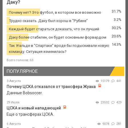
Даку?
31.7%
Почему нет? Это футбол, в котором все возможно
3.2%
Трудно сказать. Даку был хорош в "Рубине"
30.2%
Каждый будет стараться доказать, что он лучший
20.6%
Даку более стабилен, он будет основным форвардом
14.3%
Так Угальде в "Спартаке" вроде бы подыскивали новую
команду. Ситуация изменилась?
Всего голосов: 63
ПОПУЛЯРНОЕ
3 Августа
15179
441
Почему ЦСКА отказался от трансфера Жуана
Данные Bobsoccer.
29 Июля
23532
429
ЦСКА и новый нападающий
Еще о трансферах ЦСКА.
6 Августа
9078
281