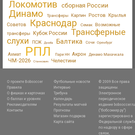
Локомотив
сборная России
Динамо
Ростов
Крылья
Трансферы
Карпин
Краснодар
Советов
Возможные
Семак
Трансферные
Кубок России
трансферы
слухи
Балтика
ПСЖ
Сочи
Оренбург
Дзюба
РПЛ
Акрон
Ахмат
Пари НН
Динамо Махачкала
ЧМ-2026
Челестини
Станкович
О проекте Bobsoccer
Футбольные новости
© 2009 Все права
Правила
Интервью
защищены.
О фишках и карточках
Трибуна
Электронное
О баллах и уровнях
Календарь
периодическое
Рекламодателям
Результаты матчей
издание bobsoccer.r
Контакты
Прогнозы
("бобсоккер.ру")
Магазин подарков
зарегистрировано в
Карта сайта
Федеральной служб
по надзору в сфере
связи,