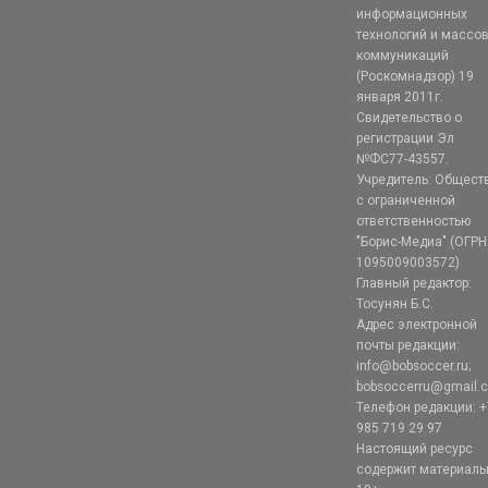
информационных
технологий и массо
коммуникаций
(Роскомнадзор) 19
января 2011г.
Свидетельство о
регистрации Эл
№ФС77-43557.
Учредитель: Общест
с ограниченной
ответственностью
"Борис-Медиа" (ОГРН
1095009003572)
Главный редактор:
Тосунян Б.С.
Адрес электронной
почты редакции:
info@bobsoccer.ru;
bobsoccerru@gmail.
Телефон редакции: +
985 719 29 97
Настоящий ресурс
содержит материал