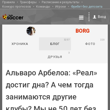
Правила
Трансферы
Расписание и результаты
Конкурс прогнозов
Команды
Игроки
Фрибет без депозита
Вход
BORG
3257
220
ХРОНИКА
БЛОГ
ФОТО
3
ДРУЗЬЯ
Альваро Арбелоа: «Реал»
достиг дна? А чем тогда
занимаются другие
клубы? Мы не 50 лет без