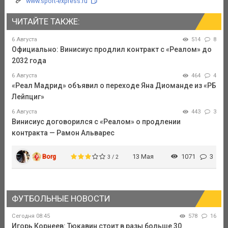
www.sport-express.ru
ЧИТАЙТЕ ТАКЖЕ:
6 Августа
514
8
Официально: Винисиус продлил контракт с «Реалом» до
2032 года
6 Августа
464
4
«Реал Мадрид» объявил о переходе Яна Диоманде из «РБ
Лейпциг»
6 Августа
443
3
Винисиус договорился с «Реалом» о продлении
контракта — Рамон Альварес
Borg
13 Мая
1071
3
3 / 2
ФУТБОЛЬНЫЕ НОВОСТИ
Сегодня 08:45
578
16
Игорь Корнеев: Тюкавин стоит в разы больше 30