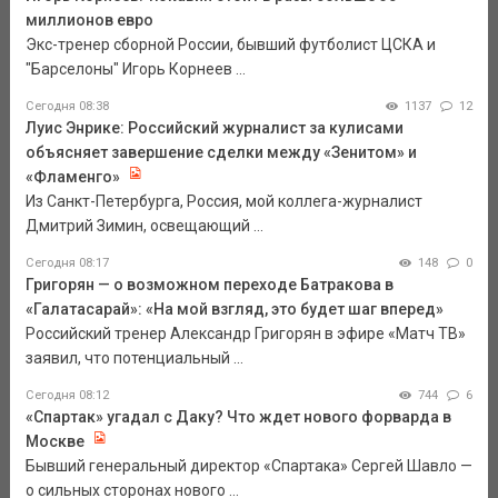
миллионов евро
Экс-тренер сборной России, бывший футболист ЦСКА и
"Барселоны" Игорь Корнеев ...
Сегодня 08:38
1137
12
Луис Энрике: Российский журналист за кулисами
объясняет завершение сделки между «Зенитом» и
«Фламенго»
Из Санкт-Петербурга, Россия, мой коллега-журналист
Дмитрий Зимин, освещающий ...
Сегодня 08:17
148
0
Григорян — о возможном переходе Батракова в
«Галатасарай»: «На мой взгляд, это будет шаг вперед»
Российский тренер Александр Григорян в эфире «Матч ТВ»
заявил, что потенциальный ...
Сегодня 08:12
744
6
«Спартак» угадал с Даку? Что ждет нового форварда в
Москве
Бывший генеральный директор «Спартака» Сергей Шавло —
о сильных сторонах нового ...