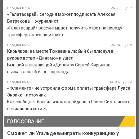
Сегодня 07:07
790
7
«Галатасарай» сегодня может подписать Алексея
Батракова — журналист
«Галатасарай» рассчитывает получить ответ по поводу
трансфера полузащитника ...
Сегодня 05:55
843
9
Кирьяков: на месте Тюкавина любый бы плюнул в
руководство «Динамо» и ушёл
Бывший нападающий «Динамо» Сергей Кирьяков
высказался об игре форварда ...
Сегодня 05:43
892
23
«Фламенго» не устроила форма оплаты трансфера Луиса
Энрике - источник
Как сообщает бразильская инсайдерша Раиса Симплисио в
социальной сети Х, ...
ГОЛОСОВАНИЕ
Сможет ли Угальде выиграть конкуренцию у