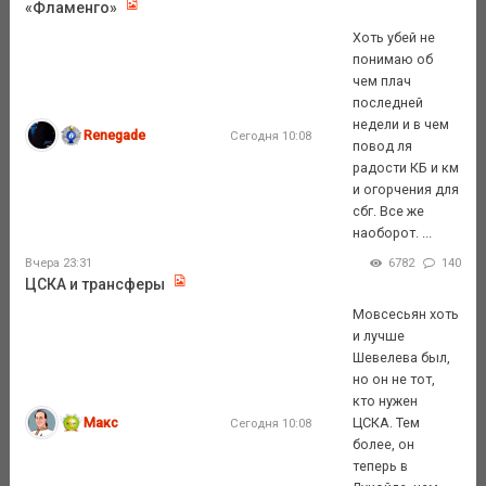
«Фламенго»
Хоть убей не
понимаю об
чем плач
последней
недели и в чем
Renegade
Сегодня 10:08
повод ля
радости КБ и км
и огорчения для
сбг. Все же
наоборот. ...
Вчера 23:31
6782
140
ЦСКА и трансферы
Мовсесьян хоть
и лучше
Шевелева был,
но он не тот,
кто нужен
Макс
ЦСКА. Тем
Сегодня 10:08
более, он
теперь в