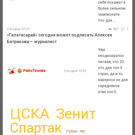
себя покажет в
более сильном
чемпионате.
Что для ...
Сегодня 07:07
807
7
«Галатасарай» сегодня может подписать Алексея
Батракова — журналист
Уже
неоднократно
писали, что 20
это для топ-5
PetroTvorets
Сегодня 10:01
стран, да и то,
наверное не для
середняков
этих топ-5.
ЦСКА
Зенит
Спартак
Рубин
РФС