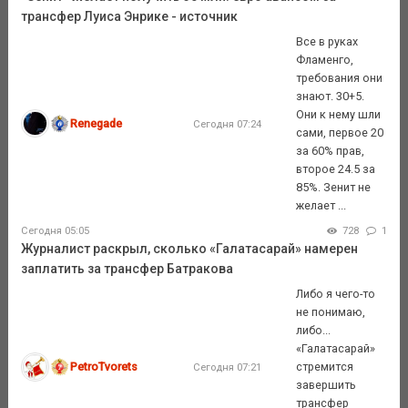
трансфер Луиса Энрике - источник
Все в руках
Фламенго,
требования они
знают. 30+5.
Они к нему шли
Renegade
Сегодня 07:24
сами, первое 20
за 60% прав,
второе 24.5 за
85%. Зенит не
желает ...
Сегодня 05:05
728
1
Журналист раскрыл, сколько «Галатасарай» намерен
заплатить за трансфер Батракова
Либо я чего-то
не понимаю,
либо...
«Галатасарай»
PetroTvorets
стремится
Сегодня 07:21
завершить
трансфер