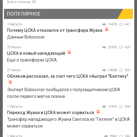
Всего голосов: 30
ПОПУЛЯРНОЕ
3 Августа
14439
441
Почему ЦСКА отказался от трансфера Жуана
Данные Bobsoccer.
29 Июля
22959
429
ЦСКА и новый нападающий
Еще о трансферах ЦСКА.
27 Июля
13088
265
Обляков рассказал, за счет чего ЦСКА обыграл "Балтику"
Эксперт Bobsoccer пообщался с полузащитником ЦСКА
после первого матча сезона.
1 Августа
12492
258
Переход Жуана в ЦСКА может сорваться
Трансфер нападающего Жуана Сантоса из "Гезтепе" в ЦСКА
может сорваться.
1 Августа
3940
246