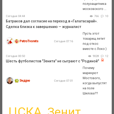
полузащитника
московского ...
Сегодня 04:44
766
10
Батраков дал согласие на переход в «Галатасарай».
Сделка близка к завершению — журналист
Пусть этот
товарищ летит
PetroTvorets
Сегодня 07:16
под откос
вместе с Локо )
Сегодня 00:50
9028
12
Шесть футболистов "Зенита" не сыграют с "Родиной"
Почему
маринуют
Мостового,
Эндрю
Сегодня 07:01
когда выпустят
на поле
Шилова??
ЦСКА
Зенит