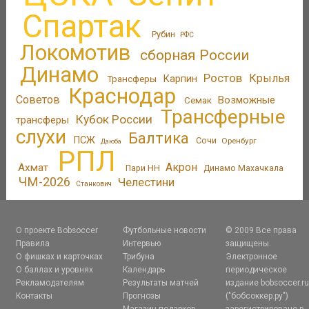
Спартак
Рубин
РФС
Локомотив
сборная России
Динамо
Ростов
Крылья
Трансферы
Карпин
Краснодар
Советов
Возможные
Семак
Трансферные
Кубок России
трансферы
слухи
Балтика
ПСЖ
Сочи
Оренбург
Дзюба
РПЛ
Акрон
Ахмат
Пари НН
Динамо Махачкала
ЧМ-2026
Челестини
Станкович
О проекте Bobsoccer
Футбольные новости
© 2009 Все права
Правила
Интервью
защищены.
О фишках и карточках
Трибуна
Электронное
О баллах и уровнях
Календарь
периодическое
Рекламодателям
Результаты матчей
издание bobsoccer.r
Контакты
Прогнозы
("бобсоккер.ру")