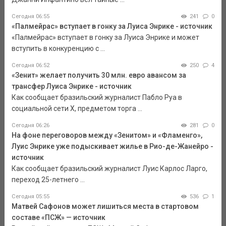
Сегодня 06:55
241
0
«Палмейрас» вступает в гонку за Луиса Энрике - источник
«Палмейрас» вступает в гонку за Луиса Энрике и может
вступить в конкуренцию с ...
Сегодня 06:52
250
4
«Зенит» желает получить 30 млн. евро авансом за
трансфер Луиса Энрике - источник
Как сообщает бразильский журналист Пабло Руа в
социальной сети Х, предметом торга ...
Сегодня 06:26
281
0
На фоне переговоров между «Зенитом» и «Фламенго»,
Луис Энрике уже подыскивает жилье в Рио-де-Жанейро -
источник
Как сообщает бразильский журналист Луис Карлос Ларго,
переход 25-летнего ...
Сегодня 05:55
536
1
Матвей Сафонов может лишиться места в стартовом
составе «ПСЖ» — источник