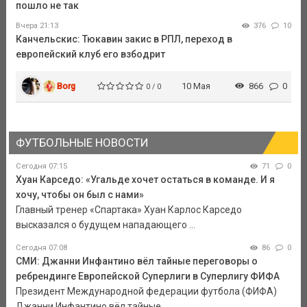
пошло не так
Вчера 21:13
376
10
Канчельскис: Тюкавин закис в РПЛ, переход в
европейский клуб его взбодрит
Borg
10 Мая
866
0
0 / 0
ФУТБОЛЬНЫЕ НОВОСТИ
Сегодня 07:15
71
0
Хуан Карседо: «Угальде хочет остаться в команде. И я
хочу, чтобы он был с нами»
Главный тренер «Спартака» Хуан Карлос Карседо
высказался о будущем нападающего ...
Сегодня 07:08
86
0
СМИ: Джанни Инфантино вёл тайные переговоры о
ребрендинге Европейской Суперлиги в Суперлигу ФИФА
Президент Международной федерации футбола (ФИФА)
Джанни Инфантино вёл тайные ...