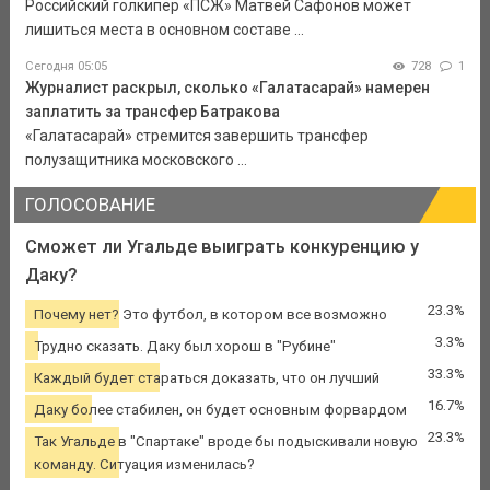
Российский голкипер «ПСЖ» Матвей Сафонов может
лишиться места в основном составе ...
Сегодня 05:05
728
1
Журналист раскрыл, сколько «Галатасарай» намерен
заплатить за трансфер Батракова
«Галатасарай» стремится завершить трансфер
полузащитника московского ...
ГОЛОСОВАНИЕ
Сможет ли Угальде выиграть конкуренцию у
Даку?
23.3%
Почему нет? Это футбол, в котором все возможно
3.3%
Трудно сказать. Даку был хорош в "Рубине"
33.3%
Каждый будет стараться доказать, что он лучший
16.7%
Даку более стабилен, он будет основным форвардом
23.3%
Так Угальде в "Спартаке" вроде бы подыскивали новую
команду. Ситуация изменилась?