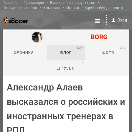
Правила
Трансферы
Расписание и результаты
Конкурс прогнозов
Команды
Игроки
Фрибет без депозита
Вход
BORG
3254
219
ХРОНИКА
БЛОГ
ФОТО
3
ДРУЗЬЯ
Александр Алаев
высказался о российских и
иностранных тренерах в
РПЛ