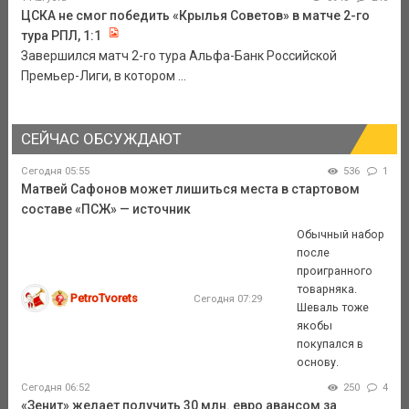
ЦСКА не смог победить «Крылья Советов» в матче 2-го
тура РПЛ, 1:1
Завершился матч 2-го тура Альфа-Банк Российской
Премьер-Лиги, в котором ...
СЕЙЧАС ОБСУЖДАЮТ
Сегодня 05:55
536
1
Матвей Сафонов может лишиться места в стартовом
составе «ПСЖ» — источник
Обычный набор
после
проигранного
товарняка.
PetroTvorets
Сегодня 07:29
Шеваль тоже
якобы
покупался в
основу.
Сегодня 06:52
250
4
«Зенит» желает получить 30 млн. евро авансом за