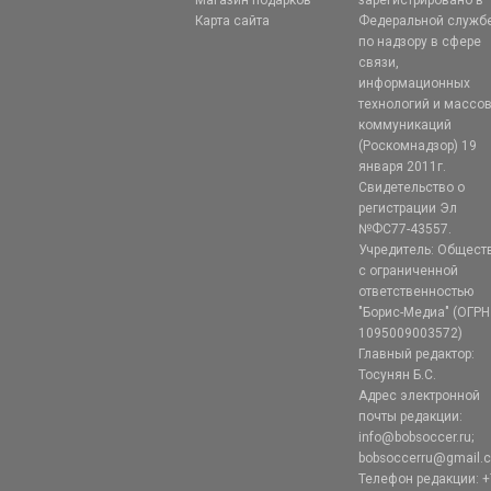
Магазин подарков
зарегистрировано в
Карта сайта
Федеральной служб
по надзору в сфере
связи,
информационных
технологий и массо
коммуникаций
(Роскомнадзор) 19
января 2011г.
Свидетельство о
регистрации Эл
№ФС77-43557.
Учредитель: Общест
с ограниченной
ответственностью
"Борис-Медиа" (ОГРН
1095009003572)
Главный редактор:
Тосунян Б.С.
Адрес электронной
почты редакции:
info@bobsoccer.ru;
bobsoccerru@gmail.
Телефон редакции: +