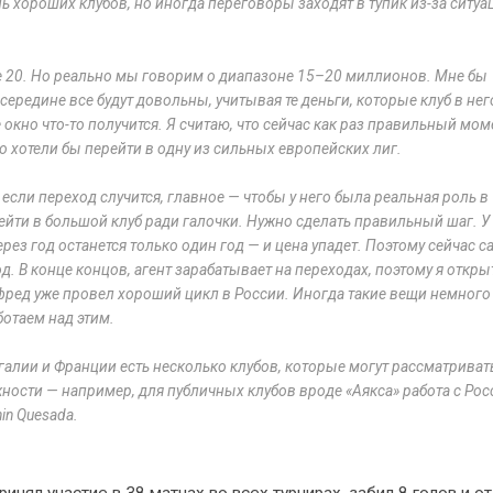
 хороших клубов, но иногда переговоры заходят в тупик из-за ситуа
е 20. Но реально мы говорим о диапазоне 15–20 миллионов. Мне бы
посередине все будут довольны, учитывая те деньги, которые клуб в нег
окно что-то получится. Я считаю, что сейчас как раз правильный мом
о хотели бы перейти в одну из сильных европейских лиг.
если переход случится, главное — чтобы у него была реальная роль в
ейти в большой клуб ради галочки. Нужно сделать правильный шаг. У
ерез год останется только один год — и цена упадет. Поэтому сейчас 
. В конце концов, агент зарабатывает на переходах, поэтому я откры
нфред уже провел хороший цикл в России. Иногда такие вещи немного
ботаем над этим.
угалии и Франции есть несколько клубов, которые могут рассматриват
ности — например, для публичных клубов вроде «Аякса» работа с Рос
in Quesada.