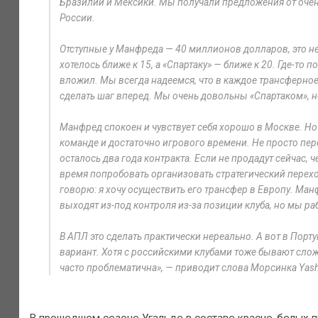
Бразилии и Мексики. Мы получали предложения от очень
России.
Отступные у Манфреда — 40 миллионов долларов, это н
хотелось ближе к 15, а «Спартаку» — ближе к 20. Где-то 
вложил. Мы всегда надеемся, что в каждое трансферное 
сделать шаг вперед. Мы очень довольны «Спартаком», н
Манфред спокоен и чувствует себя хорошо в Москве. Но 
команде и достаточно игрового времени. Не просто пер
осталось два года контракта. Если не продадут сейчас, ч
время попробовать организовать стратегический переход
говорю: я хочу осуществить его трансфер в Европу. Ма
выходят из-под контроля из-за позиции клуба, но мы ра
В АПЛ это сделать практически нереально. А вот в Порт
вариант. Хотя с российскими клубами тоже бывают слож
часто проблематична», — приводит слова Морсинка Yash