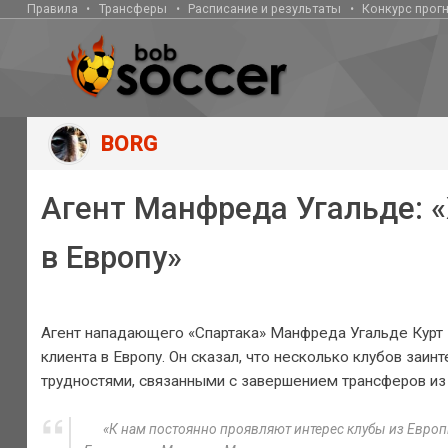
Правила
Трансферы
Расписание и результаты
Конкурс прог
BORG
Агент Манфреда Угальде: «
в Европу»
Агент нападающего «Спартака» Манфреда Угальде Курт М
клиента в Европу. Он сказал, что несколько клубов заи
трудностями, связанными с завершением трансферов из
«К нам постоянно проявляют интерес клубы из Европ