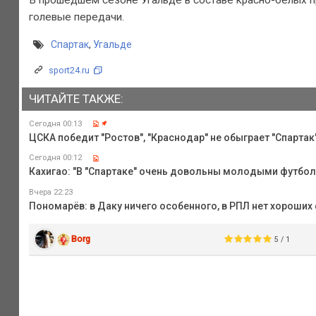
В прошедшем сезоне Угальде в составе красно-белых при
голевые передачи.
Спартак
,
Угальде
sport24.ru
ЧИТАЙТЕ ТАКЖЕ:
Сегодня 00:13
ЦСКА победит "Ростов", "Краснодар" не обыграет "Спартак",
Сегодня 00:12
Кахигао: "В "Спартаке" очень довольны молодыми футбо
Вчера 22:23
Пономарёв: в Даку ничего особенного, в РПЛ нет хороши
Borg
5 / 1