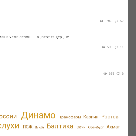
1949
57
в чемп.сезон ... ..а , этот тащер , не ...
593
11
698
6
Динамо
оссии
Ростов
Трансферы
Карпин
слухи
Балтика
Ахмат
ПСЖ
Сочи
Оренбург
Дзюба