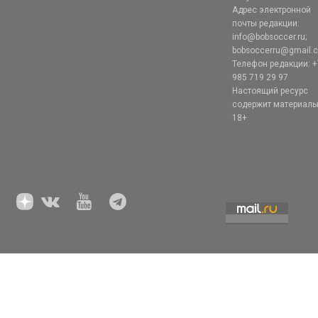
Адрес электронной
почты редакции:
info@bobsoccer.ru;
bobsoccerru@gmail.
Телефон редакции: +
985 719 29 97
Настоящий ресурс
содержит материал
18+