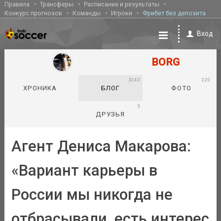
Правила
Трансферы
Расписание и результаты
Конкурс прогнозов
Команды
Игроки
Фрибет без депозита
Вход
BORG
3243
220
ХРОНИКА
БЛОГ
ФОТО
3
ДРУЗЬЯ
Агент Дениса Макарова:
«Вариант карьеры в
России мы никогда не
отбрасывали, есть интерес