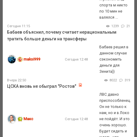
спорта м никто
по 10 мин не
валялся ...
Сегодня 11:15
1239
21
Бабаев объяснил, почему считает нерациональным
тратить больше деньги на трансферы
Бабаев решил в
данном случае
maksi999
сэкономить
Сегодня 12:48
деньги для
Зенита))
Вчера 22:50
8022
319
ЦСКА вновь не обыграл "Ростов"
ЛВС давно
приспособленец.
Он не только к
нам, но и в Локо
Макс
не пойдёт. И это
Сегодня 12:48
очень хорошо.
Будет сидеть и