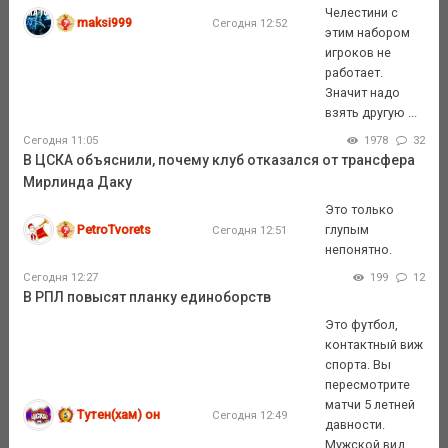
Челестини с
maksi999
Сегодня 12:52
этим набором
игроков не
работает.
Значит надо
взять другую ...
Сегодня 11:05
1978
32
В ЦСКА объяснили, почему клуб отказался от трансфера
Мирлинда Даку
Это только
PetroTvorets
глупым
Сегодня 12:51
непонятно.
Сегодня 12:27
199
12
В РПЛ повысят планку единоборств
Это футбол,
контактный виж
спорта. Вы
пересмотрите
матчи 5 летней
Тутен(хам) он
Сегодня 12:49
давности.
Мужской вид