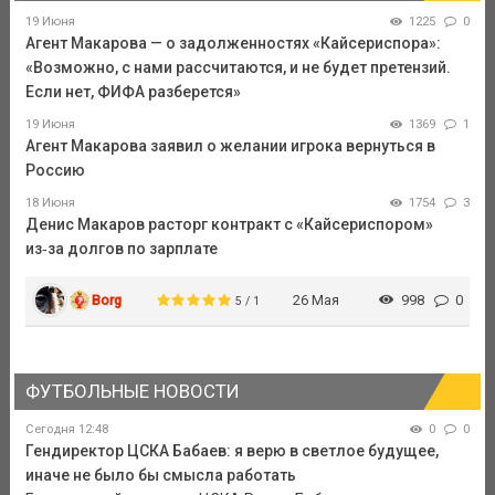
19 Июня
1225
0
Агент Макарова — о задолженностях «Кайсериспора»:
«Возможно, с нами рассчитаются, и не будет претензий.
Если нет, ФИФА разберется»
19 Июня
1369
1
Агент Макарова заявил о желании игрока вернуться в
Россию
18 Июня
1754
3
Денис Макаров расторг контракт с «Кайсериспором»
из‑за долгов по зарплате
Borg
26 Мая
998
0
5 / 1
ФУТБОЛЬНЫЕ НОВОСТИ
Сегодня 12:48
0
0
Гендиректор ЦСКА Бабаев: я верю в светлое будущее,
иначе не было бы смысла работать