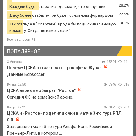
28.2%
Каждый будет стараться доказать, что он лучший
22.5%
Даку более стабилен, он будет основным форвардом
14.1%
Так Угальде в "Спартаке" вроде бы подыскивали новую
команду. Ситуация изменилась?
Всего голосов: 71
ПОПУЛЯРНОЕ
3 Августа
15624
441
Почему ЦСКА отказался от трансфера Жуана
Данные Bobsoccer.
Вчера 22:50
7946
316
ЦСКА вновь не обыграл "Ростов"
Сегодня 0:0 на армейской арене.
Вчера 22:21
3421
289
ЦСКА и «Ростов» поделили очки в матче 3-го тура РПЛ,
0:0
Завершился матч 3-го тура Альфа-Банк Российской
Премьер-Лиги, в котором ...