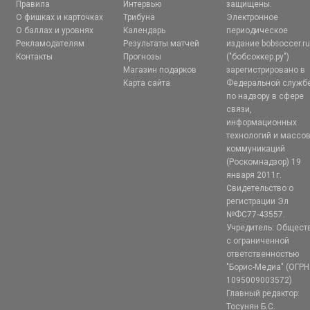
Правила
Интервью
защищены.
О фишках и карточках
Трибуна
Электронное
О баллах и уровнях
Календарь
периодическое
Рекламодателям
Результаты матчей
издание bobsoccer.r
Контакты
Прогнозы
("бобсоккер.ру")
Магазин подарков
зарегистрировано в
Карта сайта
Федеральной служб
по надзору в сфере
связи,
информационных
технологий и массо
коммуникаций
(Роскомнадзор) 19
января 2011г.
Свидетельство о
регистрации Эл
№ФС77-43557.
Учредитель: Общест
с ограниченной
ответственностью
"Борис-Медиа" (ОГРН
1095009003572)
Главный редактор:
Тосунян Б.С.