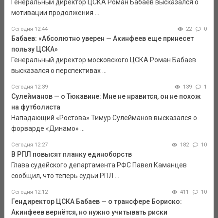
Генеральный директор ЦСКА Роман Бабаев высказался о
мотивации продолжения ...
Сегодня 12:44
22
0
Бабаев: «Абсолютно уверен — Акинфеев еще принесет
пользу ЦСКА»
Генеральный директор московского ЦСКА Роман Бабаев
высказался о перспективах ...
Сегодня 12:39
139
1
Сулейманов — о Тюкавине: Мне не нравится, он не похож
на футболиста
Нападающий «Ростова» Тимур Сулейманов высказался о
форварде «Динамо» ...
Сегодня 12:27
182
10
В РПЛ повысят планку единоборств
Глава судейского департамента РФС Павел Каманцев
сообщил, что теперь судьи РПЛ ...
Сегодня 12:12
411
10
Гендиректор ЦСКА Бабаев — о трансфере Бориско:
Акинфеев вернётся, но нужно учитывать риски