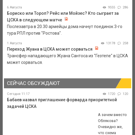
6 Августа
9555
286
Бориско или Тороп? Рейс или Мойзес? Кто сыграет за
ЦСКА в следующем матче
Послезавтра в 20.30 армейцы дома начнут поединок 3-го
тура РПЛ против "Ростова".
1 Августа
13178
258
Переход Жуана в ЦСКА может сорваться
Трансфер нападающего Жуана Сантоса из "Гезтепе" в ЦСКА
может сорваться.
СЕЙЧАС ОБСУЖДАЮТ
Сегодня 11:17
1720
120
Бабаев назвал приглашение форварда приоритетной
задачей ЦСКА
А зачем вместо
Облякова?
Очевидно же,
что схема