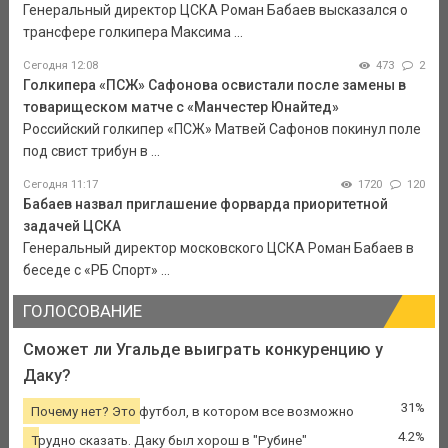
Генеральный директор ЦСКА Роман Бабаев высказался о
трансфере голкипера Максима ...
Сегодня 12:08
473
2
Голкипера «ПСЖ» Сафонова освистали после замены в
товарищеском матче с «Манчестер Юнайтед»
Российский голкипер «ПСЖ» Матвей Сафонов покинул поле
под свист трибун в ...
Сегодня 11:17
1720
120
Бабаев назвал приглашение форварда приоритетной
задачей ЦСКА
Генеральный директор московского ЦСКА Роман Бабаев в
беседе с «РБ Спорт» ...
ГОЛОСОВАНИЕ
Сможет ли Угальде выиграть конкуренцию у
Даку?
31%
Почему нет? Это футбол, в котором все возможно
4.2%
Трудно сказать. Даку был хорош в "Рубине"