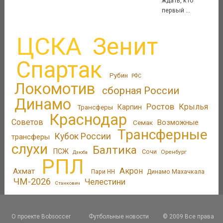
ждать, кто
первый ...
ЦСКА
Зенит
Спартак
Рубин
РФС
Локомотив
сборная России
Динамо
Ростов
Крылья
Трансферы
Карпин
Краснодар
Советов
Возможные
Семак
Трансферные
Кубок России
трансферы
слухи
Балтика
ПСЖ
Сочи
Оренбург
Дзюба
РПЛ
Акрон
Ахмат
Пари НН
Динамо Махачкала
ЧМ-2026
Челестини
Станкович
О проекте Bobsoccer
Футбольные новости
© 2009 Все права