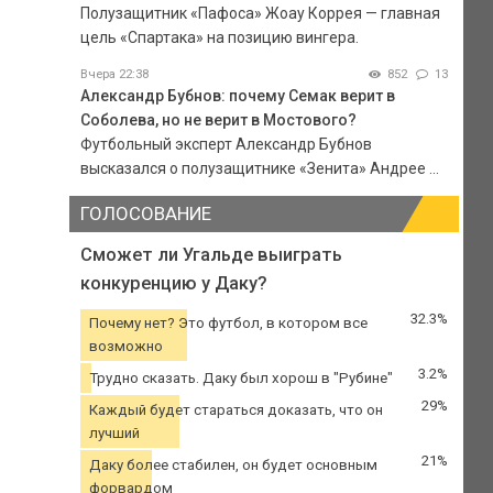
Полузащитник «Пафоса» Жоау Коррея — главная
цель «Спартака» на позицию вингера.
Вчера 22:38
852
13
Александр Бубнов: почему Семак верит в
Соболева, но не верит в Мостового?
Футбольный эксперт Александр Бубнов
высказался о полузащитнике «Зенита» Андрее ...
ГОЛОСОВАНИЕ
Сможет ли Угальде выиграть
конкуренцию у Даку?
32.3%
Почему нет? Это футбол, в котором все
возможно
3.2%
Трудно сказать. Даку был хорош в "Рубине"
29%
Каждый будет стараться доказать, что он
лучший
21%
Даку более стабилен, он будет основным
форвардом