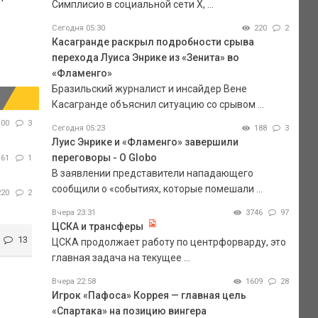
Симплисио в социальной сети Х, ...
Сегодня 05:30
220
2
Касагранде раскрыл подробности срыва
перехода Луиса Энрике из «Зенита» во
«Фламенго»
Бразильский журналист и инсайдер Вене
Касагранде объяснил ситуацию со срывом ...
100
3
Сегодня 05:23
188
3
Луис Энрике и «Фламенго» завершили
переговоры - O Globo
161
1
В заявлении представители нападающего
сообщили о «событиях, которые помешали ...
220
2
Вчера 23:31
3746
97
ЦСКА и трансферы
13
ЦСКА продолжает работу по центрфорварду, это
главная задача на текущее ...
Вчера 22:58
1609
28
Игрок «Пафоса» Коррея — главная цель
«Спартака» на позицию вингера