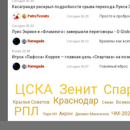
Сегодня 05:30
Касагранде раскрыл подробности срыва перехода Луиса Э
PetroTvorets
Просто в проброс
Сегодня 06:20
Сегодня 05:23
Луис Энрике и «Фламенго» завершили переговоры - O Glob
Renegade
Бразилы как всег
Сегодня 06:12
Вчера 22:58
Игрок «Пафоса» Коррея — главная цель «Спартака» на поз
Renegade
Говняный вброс
Сегодня 05:47
ЦСКА
Зенит
Спа
Краснодар
Крылья Советов
Возмо
Семак
РПЛ
ЧМ-20
Акрон
Пари НН
Динамо Махачкала