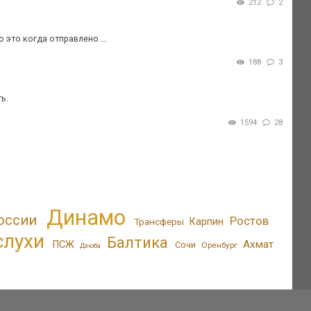
212
2
 это когда отправлено ...
188
3
ь.
1594
28
Динамо
оссии
Ростов
Трансферы
Карпин
слухи
Балтика
Ахмат
ПСЖ
Сочи
Оренбург
Дзюба