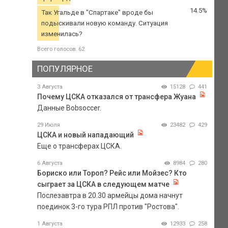
14.5%
Так Угальде в "Спартаке" вроде бы
подыскивали новую команду. Ситуация
изменилась?
Всего голосов: 62
ПОПУЛЯРНОЕ
3 Августа
15128
441
Почему ЦСКА отказался от трансфера Жуана
Данные Bobsoccer.
29 Июля
23482
429
ЦСКА и новый нападающий
Еще о трансферах ЦСКА.
6 Августа
8984
280
Бориско или Тороп? Рейс или Мойзес? Кто
сыграет за ЦСКА в следующем матче
Послезавтра в 20.30 армейцы дома начнут
поединок 3-го тура РПЛ против "Ростова".
1 Августа
12933
258