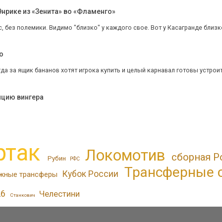
нрике из «Зенита» во «Фламенго»
, без полемики. Видимо "близко" у каждого свое. Вот у Касагранде близко
o
да за ящик бананов хотят игрока купить и целый карнавал готовы устроит
ицию вингера
ртак
Локомотив
сборная Р
Рубин
РФС
Трансферные 
Кубок России
жные трансферы
26
Челестини
Станкович