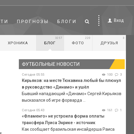
Вход
СТИ
ПРОГНОЗЫ
БЛОГИ
3257
220
3
ХРОНИКА
БЛОГ
ФОТО
ДРУЗЬЯ
ФУТБОЛЬНЫЕ НОВОСТИ
Сегодня 05:55
100
3
Кирьяков: на месте Тюкавина любый бы плюнул
в руководство «Динамо» и ушёл
Бывший нападающий «Динамо» Сергей Кирьяков
высказался об игре форварда ...
Сегодня 05:43
161
1
«Фламенго» не устроила форма оплаты
трансфера Луиса Энрике - источник
Как сообщает бразильская инсайдерша Раиса
и