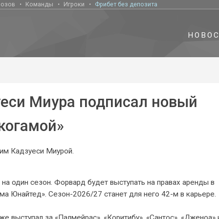
нозов
Команды
Игроки
Фрибет без депозита
НОВО
уеси Миура подписал новый
окогамой»
им Кадзуеси Миурой.
на один сезон. Форвард будет выступать на правах аренды в
ма Юнайтед». Сезон-2026/27 станет для него 42-м в карьере.
же выступал за «Палмейрас», «Коритибу», «Сантос», «Дженоа» 