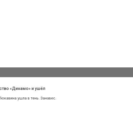
ство «Динамо» и ушёл
юкавина ушла в тень. Занавес.