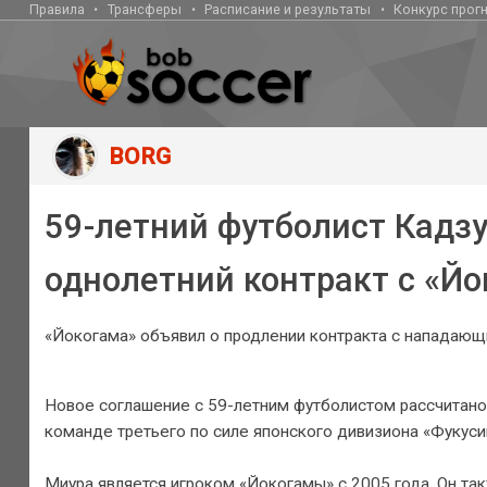
Правила
Трансферы
Расписание и результаты
Конкурс прог
BORG
59-летний футболист Кадз
однолетний контракт с «Й
«Йокогама» объявил о продлении контракта с нападающ
Новое соглашение с 59-летним футболистом рассчитано 
команде третьего по силе японского дивизиона «Фукуси
Миура является игроком «Йокогамы» с 2005 года. Он так