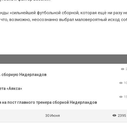
анды «сильнейшей футбольной сборной, которая ещё ни разу н
 что, возможно, неосознанно выбрал маловероятный исход со
ить сборную Нидерландов
1
ета «Аякса»
1
в на пост главного тренера сборной Нидерландов
30 Июня
2395