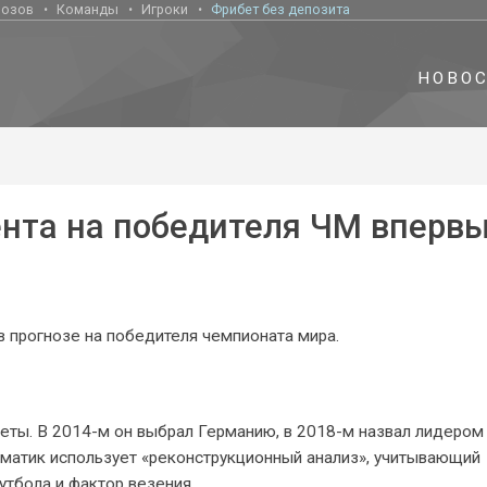
нозов
Команды
Игроки
Фрибет без депозита
НОВО
нта на победителя ЧМ вперв
 прогнозе на победителя чемпионата мира.
еты. В 2014-м он выбрал Германию, в 2018-м назвал лидером
ематик использует «реконструкционный анализ», учитывающий
утбола и фактор везения.