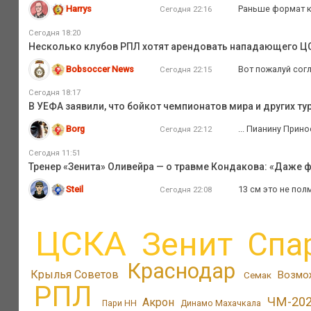
Harrys
Раньше формат к
Сегодня 22:16
Сегодня 18:20
Несколько клубов РПЛ хотят арендовать нападающего Ц
Bobsoccer News
Вот пожалуй согл
Сегодня 22:15
Сегодня 18:17
В УЕФА заявили, что бойкот чемпионатов мира и других т
Borg
... Пианину Прин
Сегодня 22:12
Сегодня 11:51
Тренер «Зенита» Оливейра — о травме Кондакова: «Даже ф
Steil
13 см это не пол
Сегодня 22:08
ЦСКА
Зенит
Спа
Краснодар
Крылья Советов
Возмо
Семак
РПЛ
ЧМ-20
Акрон
Пари НН
Динамо Махачкала