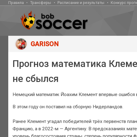
Правила
Трансферы
Расписание и результаты
Конкурс прог
GARISON
Прогноз математика Клеме
не сбылся
Немецкий математик Йоахим Клемент впервые ошибся в
В этом году он поставил на сборную Нидерландов.
Ранее Клемент угадал победителей трёх первенств план
Францию, а в 2022-м — Аргентину. В предсказаниях мат
уровень благосостояния страны, степень популярности ф