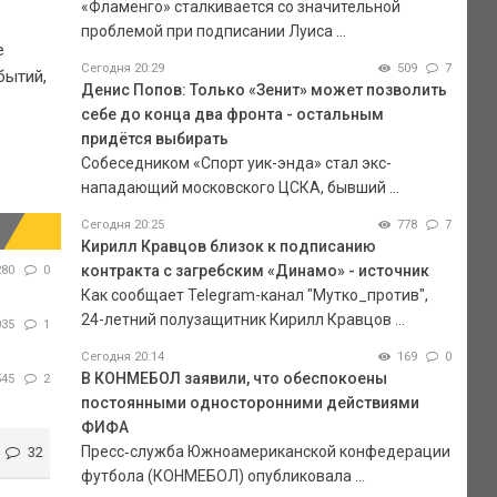
«Фламенго» сталкивается со значительной
проблемой при подписании Луиса ...
е
Сегодня 20:29
509
7
бытий,
Денис Попов: Только «Зенит» может позволить
себе до конца два фронта - остальным
придётся выбирать
Собеседником «Спорт уик-энда» стал экс-
нападающий московского ЦСКА, бывший ...
Сегодня 20:25
778
7
Кирилл Кравцов близок к подписанию
контракта с загребским «Динамо» - источник
280
0
Как сообщает Telegram-канал "Мутко_против",
24-летний полузащитник Кирилл Кравцов ...
035
1
Сегодня 20:14
169
0
В КОНМЕБОЛ заявили, что обеспокоены
545
2
постоянными односторонними действиями
ФИФА
Пресс‑служба Южноамериканской конфедерации
32
футбола (КОНМЕБОЛ) опубликовала ...