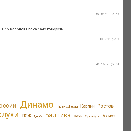
6440
56
 Про Воронова пока рано говорить ...
382
8
1579
64
Динамо
оссии
Ростов
Трансферы
Карпин
слухи
Балтика
Ахмат
ПСЖ
Сочи
Оренбург
Дзюба