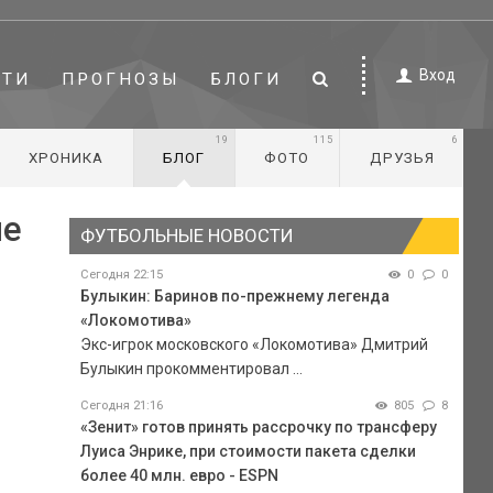
Вход
СТИ
ПРОГНОЗЫ
БЛОГИ
19
115
6
ХРОНИКА
БЛОГ
ФОТО
ДРУЗЬЯ
ые
ФУТБОЛЬНЫЕ НОВОСТИ
Сегодня 22:15
0
0
Булыкин: Баринов по-прежнему легенда
«Локомотива»
Экс-игрок московского «Локомотива» Дмитрий
Булыкин прокомментировал ...
Сегодня 21:16
805
8
«Зенит» готов принять рассрочку по трансферу
Луиса Энрике, при стоимости пакета сделки
более 40 млн. евро - ESPN