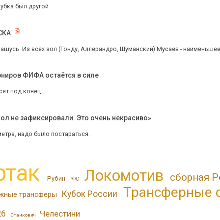
убка был другой
СКА
ашусь. Из всех зол (Гонду, Аллерандро, Шуманский) Мусаев - наименьшее.
урниров ФИФА остаётся в силе
осят под конец.
ол не зафиксировали. Это очень некрасиво»
метра, надо было постараться.
ртак
Локомотив
сборная Р
Рубин
РФС
Трансферные 
Кубок России
жные трансферы
26
Челестини
Станкович