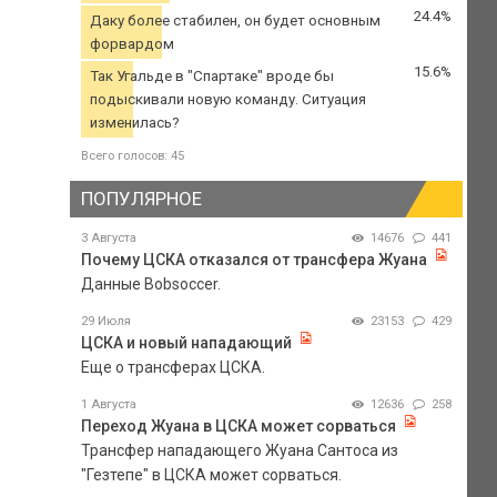
24.4%
Даку более стабилен, он будет основным
форвардом
15.6%
Так Угальде в "Спартаке" вроде бы
подыскивали новую команду. Ситуация
изменилась?
Всего голосов: 45
ПОПУЛЯРНОЕ
3 Августа
14676
441
Почему ЦСКА отказался от трансфера Жуана
Данные Bobsoccer.
29 Июля
23153
429
ЦСКА и новый нападающий
Еще о трансферах ЦСКА.
1 Августа
12636
258
Переход Жуана в ЦСКА может сорваться
Трансфер нападающего Жуана Сантоса из
"Гезтепе" в ЦСКА может сорваться.