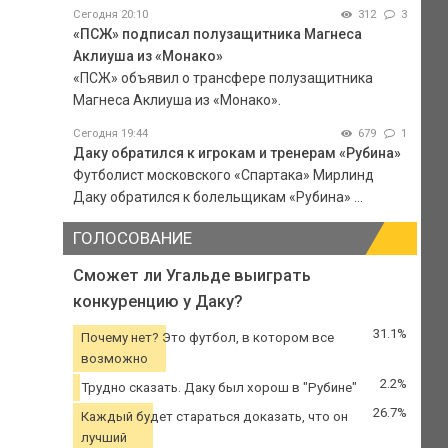
Сегодня 20:10
312
3
«ПСЖ» подписал полузащитника Магнеса
Аклиуша из «Монако»
«ПСЖ» объявил о трансфере полузащитника
Магнеса Аклиуша из «Монако».
Сегодня 19:44
679
1
Даку обратился к игрокам и тренерам «Рубина»
Футболист московского «Спартака» Мирлинд
Даку обратился к болельщикам «Рубина» ...
ГОЛОСОВАНИЕ
Сможет ли Угальде выиграть
конкуренцию у Даку?
31.1%
Почему нет? Это футбол, в котором все
возможно
2.2%
Трудно сказать. Даку был хорош в "Рубине"
26.7%
Каждый будет стараться доказать, что он
лучший