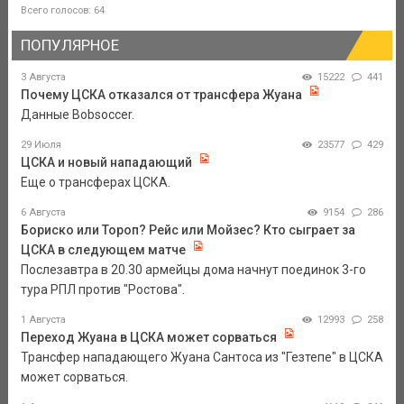
Всего голосов: 64
ПОПУЛЯРНОЕ
3 Августа
15222
441
Почему ЦСКА отказался от трансфера Жуана
Данные Bobsoccer.
29 Июля
23577
429
ЦСКА и новый нападающий
Еще о трансферах ЦСКА.
6 Августа
9154
286
Бориско или Тороп? Рейс или Мойзес? Кто сыграет за
ЦСКА в следующем матче
Послезавтра в 20.30 армейцы дома начнут поединок 3-го
тура РПЛ против "Ростова".
1 Августа
12993
258
Переход Жуана в ЦСКА может сорваться
Трансфер нападающего Жуана Сантоса из "Гезтепе" в ЦСКА
может сорваться.