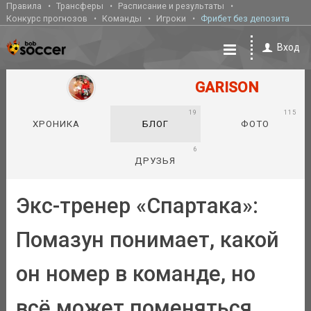
Правила
Трансферы
Расписание и результаты
Конкурс прогнозов
Команды
Игроки
Фрибет без депозита
Вход
GARISON
19
115
ХРОНИКА
БЛОГ
ФОТО
6
ДРУЗЬЯ
Экс-тренер «Спартака»:
Помазун понимает, какой
он номер в команде, но
всё может поменяться