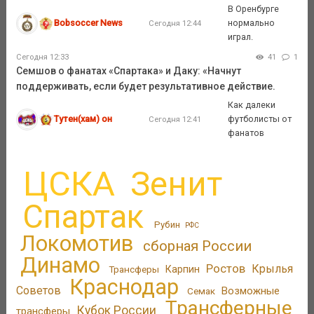
В Оренбурге
Bobsoccer News
нормально
Сегодня 12:44
играл.
Сегодня 12:33
41
1
Семшов о фанатах «Спартака» и Даку: «Начнут
поддерживать, если будет результативное действие.
Как далеки
Тутен(хам) он
футболисты от
Сегодня 12:41
фанатов
ЦСКА
Зенит
Спартак
Рубин
РФС
Локомотив
сборная России
Динамо
Ростов
Крылья
Трансферы
Карпин
Краснодар
Советов
Возможные
Семак
Трансферные
Кубок России
трансферы