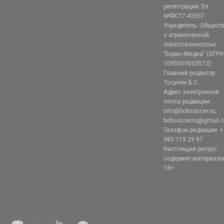
регистрации Эл
№ФС77-43557.
Учредитель: Общест
с ограниченной
ответственностью
"Борис-Медиа" (ОГРН
1095009003572)
Главный редактор:
Тосунян Б.С.
Адрес электронной
почты редакции:
info@bobsoccer.ru;
bobsoccerru@gmail.
Телефон редакции: +
985 719 29 97
Настоящий ресурс
содержит материал
18+