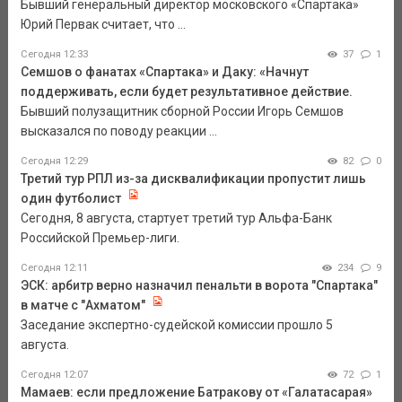
Бывший генеральный директор московского «Спартака»
Юрий Первак считает, что ...
Сегодня 12:33
37
1
Семшов о фанатах «Спартака» и Даку: «Начнут
поддерживать, если будет результативное действие.
Бывший полузащитник сборной России Игорь Семшов
высказался по поводу реакции ...
Сегодня 12:29
82
0
Третий тур РПЛ из-за дисквалификации пропустит лишь
один футболист
Сегодня, 8 августа, стартует третий тур Альфа-Банк
Российской Премьер-лиги.
Сегодня 12:11
234
9
ЭСК: арбитр верно назначил пенальти в ворота "Спартака"
в матче с "Ахматом"
Заседание экспертно-судейской комиссии прошло 5
августа.
Сегодня 12:07
72
1
Мамаев: если предложение Батракову от «Галатасарая»