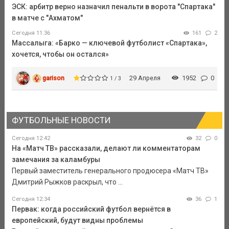
ЭСК: арбитр верно назначил пенальти в ворота "Спартака"
в матче с "Ахматом"
Сегодня 11:36
161
2
Массалыга: «Барко — ключевой футболист «Спартака»,
хочется, чтобы он остался»
garison
29 Апреля
1952
0
1 / 3
ФУТБОЛЬНЫЕ НОВОСТИ
Сегодня 12:42
32
0
На «Матч ТВ» рассказали, делают ли комментаторам
замечания за каламбуры
Первый заместитель генерального продюсера «Матч ТВ»
Дмитрий Рыжков раскрыл, что ...
Сегодня 12:34
36
1
Первак: когда российский футбол вернётся в
европейский, будут видны проблемы