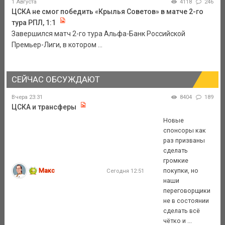
1 Августа
4118
246
ЦСКА не смог победить «Крылья Советов» в матче 2-го
тура РПЛ, 1:1
Завершился матч 2-го тура Альфа-Банк Российской
Премьер-Лиги, в котором ...
СЕЙЧАС ОБСУЖДАЮТ
Вчера 23:31
8404
189
ЦСКА и трансферы
Новые
спонсоры как
раз призваны
сделать
громкие
Макс
покупки, но
Сегодня 12:51
наши
переговорщики
не в состоянии
сделать всё
чётко и ...