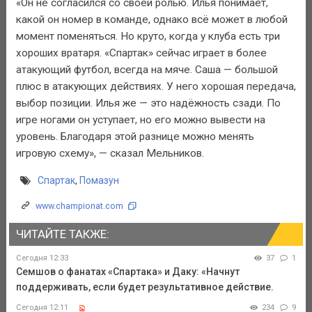
«Он не согласился со своей ролью. Илья понимает,
какой он номер в команде, однако всё может в любой
момент поменяться. Но круто, когда у клуба есть три
хороших вратаря. «Спартак» сейчас играет в более
атакующий футбол, всегда на мяче. Саша — большой
плюс в атакующих действиях. У него хорошая передача,
выбор позиции. Илья же — это надёжность сзади. По
игре ногами он уступает, но его можно вывести на
уровень. Благодаря этой разнице можно менять
игровую схему», — сказал Мельников.
Спартак
,
Помазун
www.championat.com
ЧИТАЙТЕ ТАКЖЕ:
Сегодня 12:33
37
1
Семшов о фанатах «Спартака» и Даку: «Начнут
поддерживать, если будет результативное действие.
Сегодня 12:11
234
9