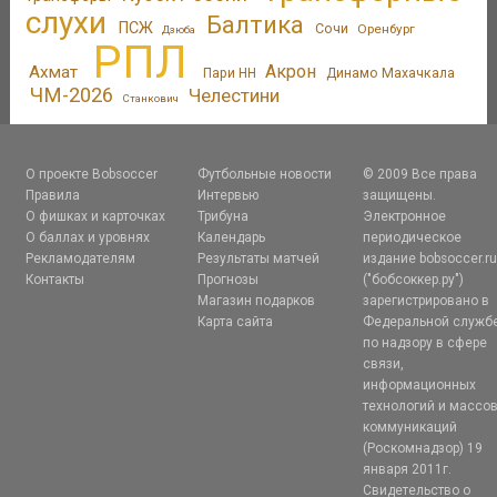
слухи
Балтика
ПСЖ
Сочи
Оренбург
Дзюба
РПЛ
Акрон
Ахмат
Пари НН
Динамо Махачкала
ЧМ-2026
Челестини
Станкович
О проекте Bobsoccer
Футбольные новости
© 2009 Все права
Правила
Интервью
защищены.
О фишках и карточках
Трибуна
Электронное
О баллах и уровнях
Календарь
периодическое
Рекламодателям
Результаты матчей
издание bobsoccer.r
Контакты
Прогнозы
("бобсоккер.ру")
Магазин подарков
зарегистрировано в
Карта сайта
Федеральной служб
по надзору в сфере
связи,
информационных
технологий и массо
коммуникаций
(Роскомнадзор) 19
января 2011г.
Свидетельство о