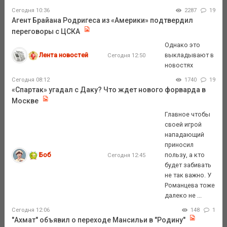
Сегодня 10:36
2287
19
Агент Брайана Родригеса из «Америки» подтвердил
переговоры с ЦСКА
Однако это
Лента новостей
выкладывают в
Сегодня 12:50
новостях
Сегодня 08:12
1740
19
«Спартак» угадал с Даку? Что ждет нового форварда в
Москве
Главное чтобы
своей игрой
нападающий
приносил
Боб
пользу, а кто
Сегодня 12:45
будет забивать
не так важно. У
Романцева тоже
далеко не ...
Сегодня 12:06
148
1
"Ахмат" объявил о переходе Мансильи в "Родину"