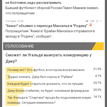
не болтовня, надо рассматривать
Бывший футболист сборной России Павел Мамаев заявил,
что полузащитник ...
Сегодня 12:06
148
1
"Ахмат" объявил о переходе Мансильи в "Родину"
Полузащитник "Ахмата" Брайан Мансилья отправился в
аренду в "Родину", сообщает ...
ГОЛОСОВАНИЕ
Сможет ли Угальде выиграть конкуренцию у
Даку?
31.3%
Почему нет? Это футбол, в котором все возможно
4.7%
Трудно сказать. Даку был хорош в "Рубине"
29.7%
Каждый будет стараться доказать, что он лучший
20.3%
Даку более стабилен, он будет основным форвардом
14.1%
Так Угальде в "Спартаке" вроде бы подыскивали новую
команду. Ситуация изменилась?