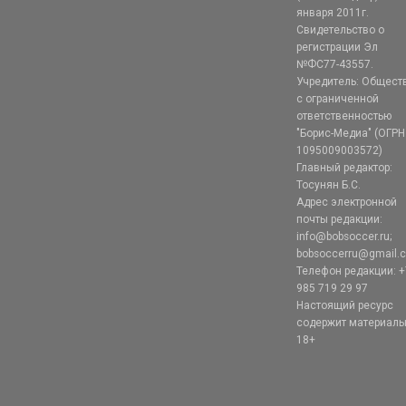
января 2011г.
Свидетельство о
регистрации Эл
№ФС77-43557.
Учредитель: Общест
с ограниченной
ответственностью
"Борис-Медиа" (ОГРН
1095009003572)
Главный редактор:
Тосунян Б.С.
Адрес электронной
почты редакции:
info@bobsoccer.ru;
bobsoccerru@gmail.
Телефон редакции: +
985 719 29 97
Настоящий ресурс
содержит материал
18+