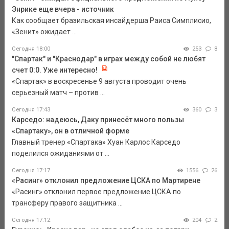
Энрике еще вчера - источник
Как сообщает бразильская инсайдерша Раиса Симплисио,
«Зенит» ожидает ...
Сегодня 18:00
253
8
"Спартак" и "Краснодар" в играх между собой не любят
счет 0:0. Уже интересно!
«Спартак» в воскресенье 9 августа проводит очень
серьезный матч – против ...
Сегодня 17:43
360
3
Карседо: надеюсь, Даку принесёт много пользы
«Спартаку», он в отличной форме
Главный тренер «Спартака» Хуан Карлос Карседо
поделился ожиданиями от ...
Сегодня 17:17
1556
26
«Расинг» отклонил предложение ЦСКА по Мартирене
«Расинг» отклонил первое предложение ЦСКА по
трансферу правого защитника ...
Сегодня 17:12
204
2