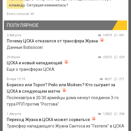
команду. Ситуация изменилась?
Всего голосов: 60
ПОПУЛЯРНОЕ
3 Августа
14979
441
Почему ЦСКА отказался от трансфера Жуана
Данные Bobsoccer.
29 Июля
23375
429
ЦСКА и новый нападающий
Еще о трансферах ЦСКА.
Вчера 12:19
8627
271
Бориско или Тороп? Рейс или Мойзес? Кто сыграет за
ЦСКА в следующем матче
Послезавтра в 20.30 армейцы дома начнут поединок 3-го
тура РПЛ против "Ростова".
1 Августа
12822
258
Переход Жуана в ЦСКА может сорваться
Трансфер нападающего Жуана Сантоса из "Гезтепе" в ЦСКА