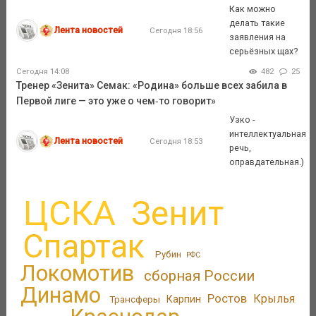
Как можно
делать такие
Лента новостей
Сегодня 18:56
заявления на
серьёзных щах?
Сегодня 14:08
482
25
Тренер «Зенита» Семак: «Родина» больше всех забила в
Первой лиге — это уже о чем‑то говорит»
Узко -
интеллектуальная
Лента новостей
Сегодня 18:53
речь,
оправдательная.)
ЦСКА
Зенит
Спартак
Рубин
РФС
Локомотив
сборная России
Динамо
Ростов
Крылья
Трансферы
Карпин