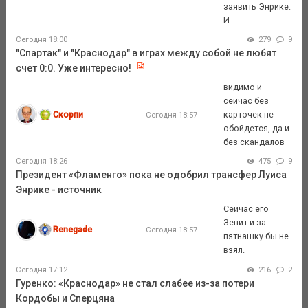
заявить Энрике.
И ...
Сегодня 18:00
279
9
"Спартак" и "Краснодар" в играх между собой не любят
счет 0:0. Уже интересно!
видимо и
сейчас без
Скорпи
карточек не
Сегодня 18:57
обойдется, да и
без скандалов
Сегодня 18:26
475
9
Президент «Фламенго» пока не одобрил трансфер Луиса
Энрике - источник
Сейчас его
Зенит и за
Renegade
Сегодня 18:57
пятнашку бы не
взял.
Сегодня 17:12
216
2
Гуренко: «Краснодар» не стал слабее из-за потери
Кордобы и Сперцяна