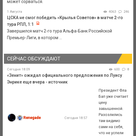
может сорваться.
1 Августа
4063
246
ЦСКА не смог победить «Крылья Советов» в матче 2-го
тура РПЛ, 1:1
Завершился матч 2-го тура Альфа-Банк Российской
Премьер-Лиги, в котором ...
СЕЙЧАС ОБСУЖДАЮТ
Сегодня 18:09
600
8
«Зенит» ожидал официального предложения по Луису
Энрике еще вчера - источник
Президент Фла
Бап уже считает
цену
завышенной.
Разозлились
Renegade
Сегодня 18:57
там видимо
сами на себя,
что не успели