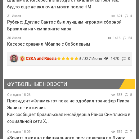
будто еще не включил мозги после ЧМ
31 Июля
621
4
Рубенс: Дуглас Сантос был лучшим игроком сборной
Бразилии на чемпионате мира
30 Июля
1416
24
Касерес сравнил Мбаппе с Соболевым
CSKA and Russia
27 Июня
1470
3
5 / 3
ФУТБОЛЬНЫЕ НОВОСТИ
Сегодня 18:26
353
8
Президент «Фламенго» пока не одобрил трансфер Луиса
Энрике - источник
Как сообщает бразильская инсайдерша Раиса Симплисио в
социальной сети Х, ...
Сегодня 18:09
539
7
«Зенит» ожидал официального предложения по Луису