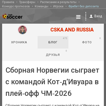
Правила
Трансферы
Расписание и результаты
Конкурс прогнозов
Команды
Игроки
Фрибет без депозита
Вход
CSKA AND RUSSIA
475
0
ХРОНИКА
БЛОГ
ФОТО
0
ДРУЗЬЯ
Сборная Норвегии сыграет
с командой Кот‑д’Ивуара в
плей‑офф ЧМ‑2026
Сборная Норвегии сыграет с командой Кот‑д’Ивуара на