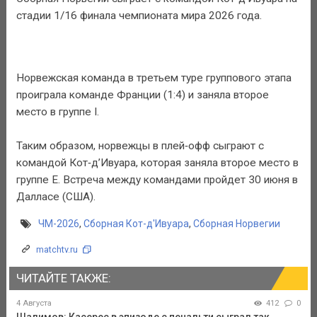
стадии 1/16 финала чемпионата мира 2026 года.
Норвежская команда в третьем туре группового этапа
проиграла команде Франции (1:4) и заняла второе
место в группе I.
Таким образом, норвежцы в плей‑офф сыграют с
командой Кот‑д’Ивуара, которая заняла второе место в
группе E. Встреча между командами пройдет 30 июня в
Далласе (США).
ЧМ-2026
,
Сборная Кот-д'Ивуара
,
Сборная Норвегии
matchtv.ru
ЧИТАЙТЕ ТАКЖЕ:
4 Августа
412
0
Шалимов: Касерес в эпизоде с пенальти сыграл так,