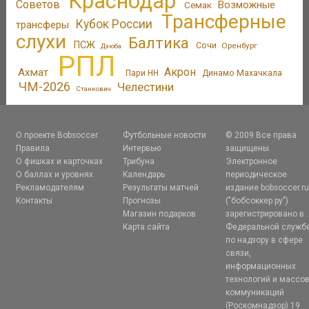
Краснодар
Советов
Возможные
Семак
Трансферные
Кубок России
трансферы
слухи
Балтика
ПСЖ
Сочи
Оренбург
Дзюба
РПЛ
Акрон
Ахмат
Пари НН
Динамо Махачкала
ЧМ-2026
Челестини
Станкович
О проекте Bobsoccer
Футбольные новости
© 2009 Все права
Правила
Интервью
защищены.
О фишках и карточках
Трибуна
Электронное
О баллах и уровнях
Календарь
периодическое
Рекламодателям
Результаты матчей
издание bobsoccer.r
Контакты
Прогнозы
("бобсоккер.ру")
Магазин подарков
зарегистрировано в
Карта сайта
Федеральной служб
по надзору в сфере
связи,
информационных
технологий и массо
коммуникаций
(Роскомнадзор) 19