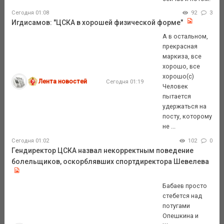
Сегодня 01:08
92
3
Игдисамов: "ЦСКА в хорошей физической форме"
А в остальном,
прекрасная
маркиза, все
хорошо, все
хорошо(с)
Лента новостей
Сегодня 01:19
Человек
пытается
удержаться на
посту, которому
не ...
Сегодня 01:02
102
0
Гендиректор ЦСКА назвал некорректным поведение
болельщиков, оскорблявших спортдиректора Шевелева
Бабаев просто
стебется над
потугами
Опешкина и