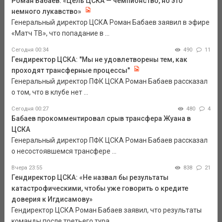
Роман Бабаев: «Цель ЦСКА — чемпионство, но это
немного лукавство»
Генеральный директор ЦСКА Роман Бабаев заявил в эфире
«Матч ТВ», что попадание в ...
Сегодня 00:34
490
11
Гендиректор ЦСКА: "Мы не удовлетворены тем, как
проходят трансферные процессы"
Генеральный директор ПФК ЦСКА Роман Бабаев рассказал
о том, что в клубе нет ...
Сегодня 00:27
480
4
Бабаев прокомментировал срыв трансфера Жуана в
ЦСКА
Генеральный директор ПФК ЦСКА Роман Бабаев рассказал
о несостоявшемся трансфере ...
Вчера 23:55
838
21
Гендиректор ЦСКА: «Не назвал бы результаты
катастрофическими, чтобы уже говорить о кредите
доверия к Игдисамову»
Гендиректор ЦСКА Роман Бабаев заявил, что результаты
команды после третьего тура ...