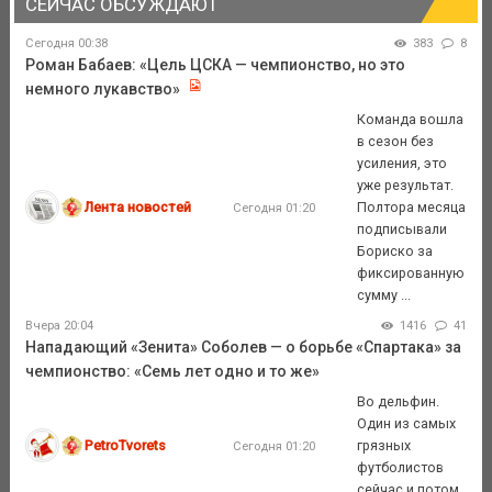
СЕЙЧАС ОБСУЖДАЮТ
Сегодня 00:38
383
8
Роман Бабаев: «Цель ЦСКА — чемпионство, но это
немного лукавство»
Команда вошла
в сезон без
усиления, это
уже результат.
Лента новостей
Полтора месяца
Сегодня 01:20
подписывали
Бориско за
фиксированную
сумму ...
Вчера 20:04
1416
41
Нападающий «Зенита» Соболев — о борьбе «Спартака» за
чемпионство: «Семь лет одно и то же»
Во дельфин.
Один из самых
PetroTvorets
грязных
Сегодня 01:20
футболистов
сейчас и потом.