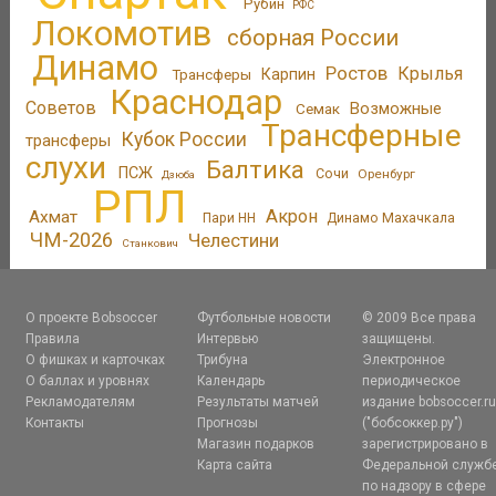
Рубин
РФС
Локомотив
сборная России
Динамо
Ростов
Крылья
Трансферы
Карпин
Краснодар
Советов
Возможные
Семак
Трансферные
Кубок России
трансферы
слухи
Балтика
ПСЖ
Сочи
Оренбург
Дзюба
РПЛ
Акрон
Ахмат
Пари НН
Динамо Махачкала
ЧМ-2026
Челестини
Станкович
О проекте Bobsoccer
Футбольные новости
© 2009 Все права
Правила
Интервью
защищены.
О фишках и карточках
Трибуна
Электронное
О баллах и уровнях
Календарь
периодическое
Рекламодателям
Результаты матчей
издание bobsoccer.r
Контакты
Прогнозы
("бобсоккер.ру")
Магазин подарков
зарегистрировано в
Карта сайта
Федеральной служб
по надзору в сфере