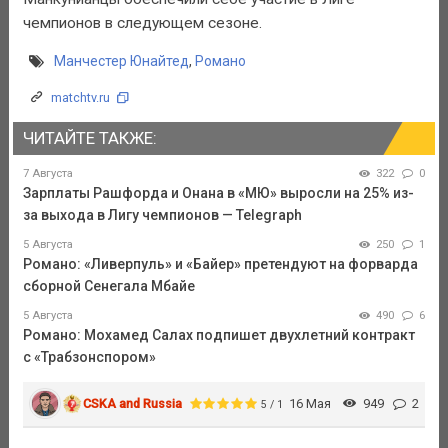
чемпионов в следующем сезоне.
Манчестер Юнайтед
,
Романо
matchtv.ru
ЧИТАЙТЕ ТАКЖЕ:
7 Августа
322
0
Зарплаты Рашфорда и Онана в «МЮ» выросли на 25% из-
за выхода в Лигу чемпионов — Telegraph
5 Августа
250
1
Романо: «Ливерпуль» и «Байер» претендуют на форварда
сборной Сенегала Мбайе
5 Августа
490
6
Романо: Мохамед Салах подпишет двухлетний контракт
с «Трабзонспором»
CSKA and Russia
16 Мая
949
2
5 / 1