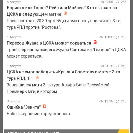
6 Августа
9401
286
Бориско или Тороп? Рейс или Мойзес? Кто сыграет за
ЦСКА в следующем матче
Послезавтра в 20.30 армейцы дома начнут поединок 3-го
тура РПЛ против "Ростова".
1 Августа
13090
258
Переход Жуана в ЦСКА может сорваться
Трансфер нападающего Жуана Сантоса из "Гезтепе" в ЦСКА
может сорваться.
1 Августа
4195
246
ЦСКА не смог победить «Крылья Советов» в матче 2-го
тура РПЛ, 1:1
Завершился матч 2-го тура Альфа-Банк Российской
Премьер-Лиги, в котором ...
30 Июля
11787
240
Ошибка "Зенита"
Бобсоккер-юниор представляет.