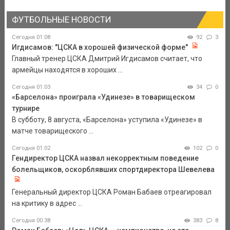
ФУТБОЛЬНЫЕ НОВОСТИ
Сегодня 01:08
92
3
Игдисамов: "ЦСКА в хорошей физической форме"
Главный тренер ЦСКА Дмитрий Игдисамов считает, что
армейцы находятся в хороших ...
Сегодня 01:03
34
0
«Барселона» проиграла «Удинезе» в товарищеском
турнире
В субботу, 8 августа, «Барселона» уступила «Удинезе» в
матче товарищеского ...
Сегодня 01:02
102
0
Гендиректор ЦСКА назвал некорректным поведение
болельщиков, оскорблявших спортдиректора Шевелева
Генеральный директор ЦСКА Роман Бабаев отреагировал
на критику в адрес ...
Сегодня 00:38
383
8