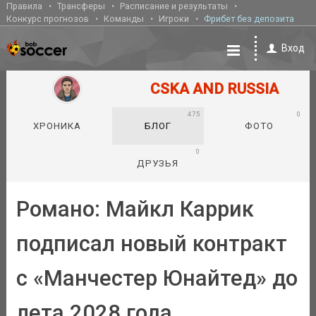
Правила
Трансферы
Расписание и результаты
Конкурс прогнозов
Команды
Игроки
Фрибет без депозита
Вход
CSKA AND RUSSIA
475
0
ХРОНИКА
БЛОГ
ФОТО
0
ДРУЗЬЯ
Романо: Майкл Каррик
подписал новый контракт
с «Манчестер Юнайтед» до
лета 2028 года