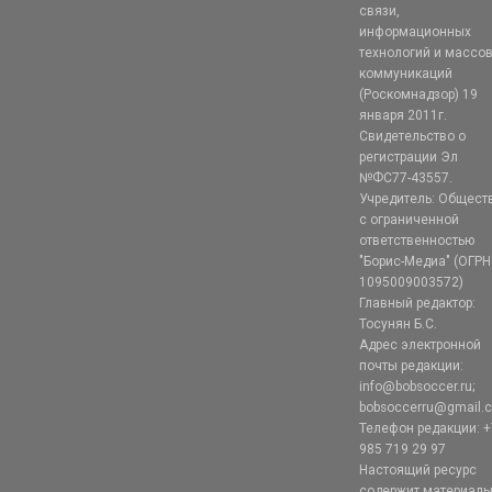
связи,
информационных
технологий и массо
коммуникаций
(Роскомнадзор) 19
января 2011г.
Свидетельство о
регистрации Эл
№ФС77-43557.
Учредитель: Общест
с ограниченной
ответственностью
"Борис-Медиа" (ОГРН
1095009003572)
Главный редактор:
Тосунян Б.С.
Адрес электронной
почты редакции:
info@bobsoccer.ru;
bobsoccerru@gmail.
Телефон редакции: +
985 719 29 97
Настоящий ресурс
содержит материал