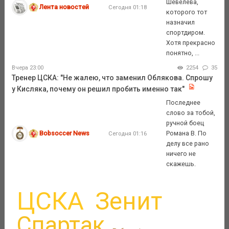
Шевелева,
Лента новостей
Сегодня 01:18
которого тот
назначил
спортдиром.
Хотя прекрасно
понятно, ...
Вчера 23:00
2254
35
Тренер ЦСКА: "Не жалею, что заменил Облякова. Спрошу
у Кисляка, почему он решил пробить именно так"
Последнее
слово за тобой,
ручной боец
Bobsoccer News
Романа В. По
Сегодня 01:16
делу все рано
ничего не
скажешь.
ЦСКА
Зенит
Спартак