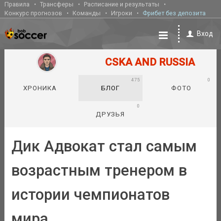
Правила
Трансферы
Расписание и результаты
Конкурс прогнозов
Команды
Игроки
Фрибет без депозита
Вход
CSKA AND RUSSIA
475
0
ХРОНИКА
БЛОГ
ФОТО
0
ДРУЗЬЯ
Дик Адвокат стал самым
возрастным тренером в
истории чемпионатов
мира