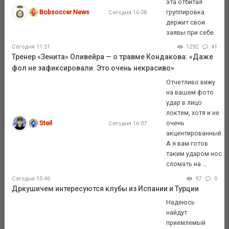
эта отбитая
Bobsoccer News
группировка
Сегодня 16:08
держит свои
заявы при себе.
Сегодня 11:51
1292
41
Тренер «Зенита» Оливейра — о травме Кондакова: «Даже
фол не зафиксировали. Это очень некрасиво»
Отчетливо вижу
на вашем фото
удар в лицо
локтем, хотя и не
Steil
очень
Сегодня 16:07
акцентированный.
А я вам готов
таким ударом нос
сломать на ...
Сегодня 15:46
97
0
Дркушичем интересуются клубы из Испании и Турции
Надеюсь
найдут
приемлемый