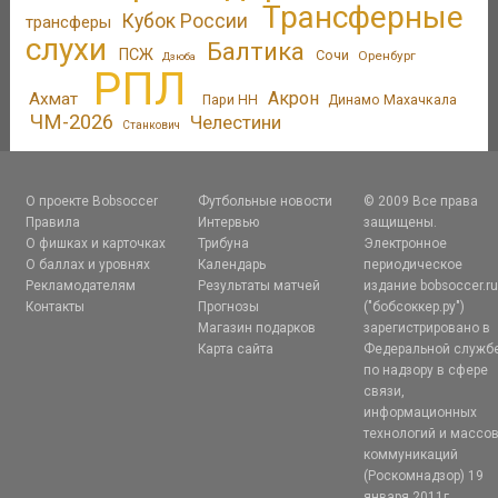
Трансферные
Кубок России
трансферы
слухи
Балтика
ПСЖ
Сочи
Оренбург
Дзюба
РПЛ
Акрон
Ахмат
Пари НН
Динамо Махачкала
ЧМ-2026
Челестини
Станкович
О проекте Bobsoccer
Футбольные новости
© 2009 Все права
Правила
Интервью
защищены.
О фишках и карточках
Трибуна
Электронное
О баллах и уровнях
Календарь
периодическое
Рекламодателям
Результаты матчей
издание bobsoccer.r
Контакты
Прогнозы
("бобсоккер.ру")
Магазин подарков
зарегистрировано в
Карта сайта
Федеральной служб
по надзору в сфере
связи,
информационных
технологий и массо
коммуникаций
(Роскомнадзор) 19
января 2011г.