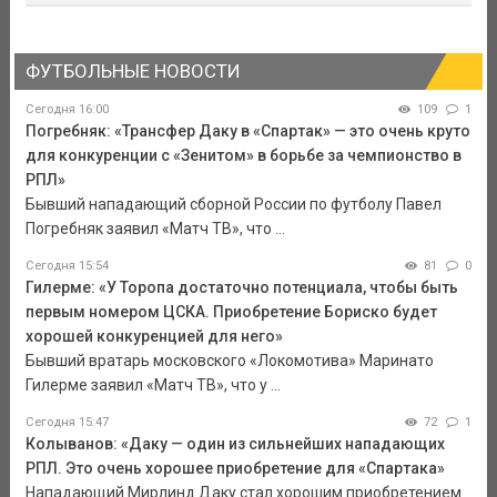
ФУТБОЛЬНЫЕ НОВОСТИ
Сегодня 16:00
109
1
Погребняк: «Трансфер Даку в «Спартак» — это очень круто
для конкуренции с «Зенитом» в борьбе за чемпионство в
РПЛ»
Бывший нападающий сборной России по футболу Павел
Погребняк заявил «Матч ТВ», что ...
Сегодня 15:54
81
0
Гилерме: «У Торопа достаточно потенциала, чтобы быть
первым номером ЦСКА. Приобретение Бориско будет
хорошей конкуренцией для него»
Бывший вратарь московского «Локомотива» Маринато
Гилерме заявил «Матч ТВ», что у ...
Сегодня 15:47
72
1
Колыванов: «Даку — один из сильнейших нападающих
РПЛ. Это очень хорошее приобретение для «Спартака»
Нападающий Мирлинд Даку стал хорошим приобретением