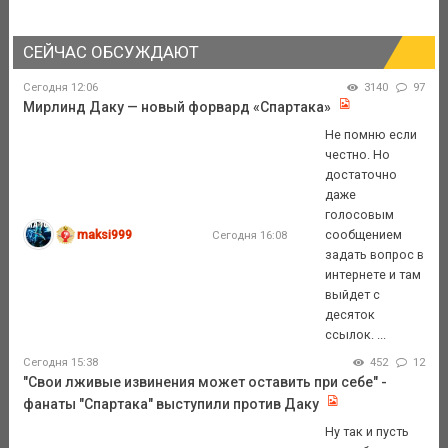
СЕЙЧАС ОБСУЖДАЮТ
Сегодня 12:06
3140
97
Мирлинд Даку — новый форвард «Спартака»
Не помню если
честно. Но
достаточно
даже
голосовым
maksi999
сообщением
Сегодня 16:08
задать вопрос в
интернете и там
выйдет с
десяток
ссылок. ...
Сегодня 15:38
452
12
"Свои лживые извинения может оставить при себе" -
фанаты "Спартака" выступили против Даку
Ну так и пусть