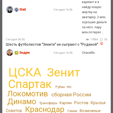
вариант и я
найду новую
Steil
Сегодня 16:06
жертву на
аватарку. 2 млн.
хорошие деньги
за него. пару
млн.потерял ...
Сегодня 00:50
17864
55
Шесть футболистов "Зенита" не сыграют с "Родиной"
Эндрю
Спасибо.
Сегодня 16:04
ЦСКА
Зенит
Спартак
Рубин
РФС
Локомотив
сборная России
Динамо
Ростов
Крылья
Трансферы
Карпин
Краснодар
Советов
Возможные
Семак