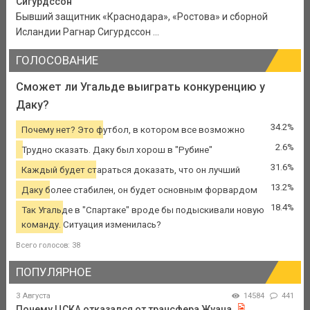
Сигурдссон
Бывший защитник «Краснодара», «Ростова» и сборной
Исландии Рагнар Сигурдссон ...
ГОЛОСОВАНИЕ
Сможет ли Угальде выиграть конкуренцию у
Даку?
34.2%
Почему нет? Это футбол, в котором все возможно
2.6%
Трудно сказать. Даку был хорош в "Рубине"
31.6%
Каждый будет стараться доказать, что он лучший
13.2%
Даку более стабилен, он будет основным форвардом
18.4%
Так Угальде в "Спартаке" вроде бы подыскивали новую
команду. Ситуация изменилась?
Всего голосов: 38
ПОПУЛЯРНОЕ
3 Августа
14584
441
Почему ЦСКА отказался от трансфера Жуана