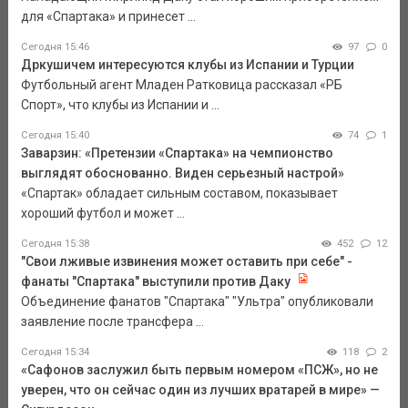
для «Спартака» и принесет ...
Сегодня 15:46
97
0
Дркушичем интересуются клубы из Испании и Турции
Футбольный агент Младен Ратковица рассказал «РБ
Спорт», что клубы из Испании и ...
Сегодня 15:40
74
1
Заварзин: «Претензии «Спартака» на чемпионство
выглядят обоснованно. Виден серьезный настрой»
«Спартак» обладает сильным составом, показывает
хороший футбол и может ...
Сегодня 15:38
452
12
"Свои лживые извинения может оставить при себе" -
фанаты "Спартака" выступили против Даку
Объединение фанатов "Спартака" "Ультра" опубликовали
заявление после трансфера ...
Сегодня 15:34
118
2
«Сафонов заслужил быть первым номером «ПСЖ», но не
уверен, что он сейчас один из лучших вратарей в мире» —