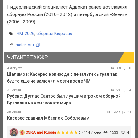
Нидерландский специалист Адвокат ранее возглавлял
сборную России (2010–2012) и петербургский «Зенит»
(2006–2009).
ЧМ-2026
,
сборная Кюрасао
matchtv.ru
ЧИТАЙТЕ ТАКЖЕ:
4 Августа
391
0
Шалимов: Касерес в эпизоде с пенальти сыграл так,
будто еще не включил мозги после ЧМ
31 Июля
586
4
Рубенс: Дуглас Сантос был лучшим игроком сборной
Бразилии на чемпионате мира
30 Июля
1329
24
Касерес сравнил Мбаппе с Соболевым
CSKA and Russia
14 Июня
1633
4
5 / 1