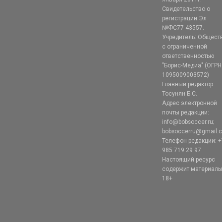
Свидетельство о
регистрации Эл
№ФС77-43557.
Учредитель: Общест
с ограниченной
ответственностью
"Борис-Медиа" (ОГРН
1095009003572)
Главный редактор:
Тосунян Б.С.
Адрес электронной
почты редакции:
info@bobsoccer.ru;
bobsoccerru@gmail.
Телефон редакции: +
985 719 29 97
Настоящий ресурс
содержит материал
18+