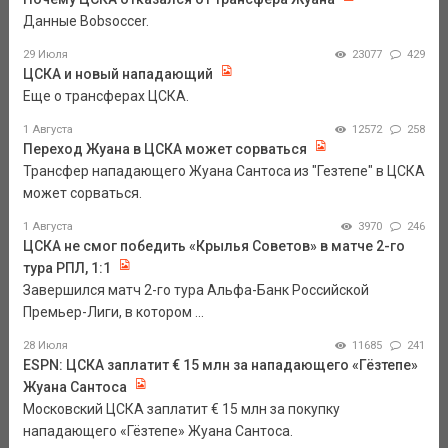
Данные Bobsoccer.
29 Июля
23077
429
ЦСКА и новый нападающий
Еще о трансферах ЦСКА.
1 Августа
12572
258
Переход Жуана в ЦСКА может сорваться
Трансфер нападающего Жуана Сантоса из "Гезтепе" в ЦСКА
может сорваться.
1 Августа
3970
246
ЦСКА не смог победить «Крылья Советов» в матче 2-го
тура РПЛ, 1:1
Завершился матч 2-го тура Альфа-Банк Российской
Премьер-Лиги, в котором ...
28 Июля
11685
241
ESPN: ЦСКА заплатит € 15 млн за нападающего «Гёзтепе»
Жуана Сантоса
Московский ЦСКА заплатит € 15 млн за покупку
нападающего «Гёзтепе» Жуана Сантоса.