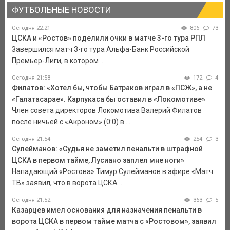
ФУТБОЛЬНЫЕ НОВОСТИ
Сегодня 22:21
806
73
ЦСКА и «Ростов» поделили очки в матче 3-го тура РПЛ
Завершился матч 3-го тура Альфа-Банк Российской
Премьер-Лиги, в котором ...
Сегодня 21:58
172
4
Филатов: «Хотел бы, чтобы Батраков играл в «ПСЖ», а не
«Галатасарае». Карпукаса бы оставил в «Локомотиве»
Член совета директоров Локомотива Валерий Филатов
после ничьей с «Акроном» (0:0) в ...
Сегодня 21:54
254
3
Сулейманов: «Судья не заметил пенальти в штрафной
ЦСКА в первом тайме, Лусиано заплел мне ноги»
Нападающий «Ростова» Тимур Сулейманов в эфире «Матч
ТВ» заявил, что в ворота ЦСКА ...
Сегодня 21:52
363
5
Казарцев имел основания для назначения пенальти в
ворота ЦСКА в первом тайме матча с «Ростовом», заявил