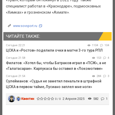
специалист работал в «Краснодаре», подмосковных
«Химках» и грозненском «Ахмате».
www.sovsport.ru
ЧИТАЙТЕ ТАКЖЕ:
Сегодня 22:21
1104
104
ЦСКА и «Ростов» поделили очки в матче 3-го тура РПЛ
Сегодня 21:58
153
4
Филатов: «Хотел бы, чтобы Батраков играл в «ПСЖ», а не
«Галатасарае». Карпукаса бы оставил в «Локомотиве»
Сегодня 21:54
284
3
Сулейманов: «Судья не заметил пенальти в штрафной
ЦСКА в первом тайме, Лусиано заплел мне ноги»
Квентин
2 Апреля 2025
582
1
0 / 0