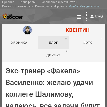
Правила
Трансферы
Расписание и результаты
Конкурс прогнозов
Команды
Игроки
Фрибет без депозита
Вход
КВЕНТИН
68
1
ХРОНИКА
БЛОГ
ФОТО
0
ДРУЗЬЯ
Экс-тренер «Факела»
Василенко: желаю удачи
коллеге Шалимову,
надеюсь, все задачи будут