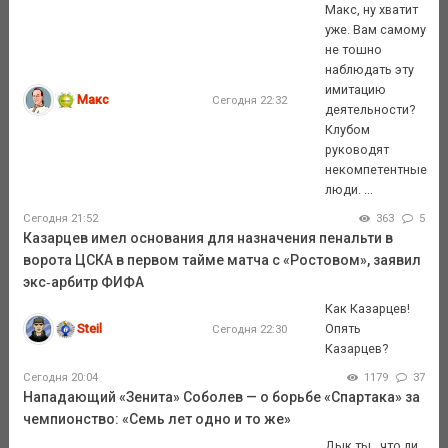
Макс, ну хватит
уже. Вам самому
не тошно
наблюдать эту
имитацию
Макс
Сегодня 22:32
деятельности?
Клубом
руководят
некомпетентные
люди. ...
Сегодня 21:52
363
5
Казарцев имел основания для назначения пенальти в
ворота ЦСКА в первом тайме матча с «Ростовом», заявил
экс‑арбитр ФИФА
Как Казарцев!
Steil
Опять
Сегодня 22:30
Казарцев?
Сегодня 20:04
1179
37
Нападающий «Зенита» Соболев — о борьбе «Спартака» за
чемпионство: «Семь лет одно и то же»
Дык ты , что ли