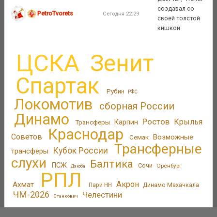
создавал со
PetroTvorets
Сегодня 22:29
своей толстой
кишкой
ЦСКА
Зенит
Спартак
Рубин
РФС
Локомотив
сборная России
Динамо
Ростов
Крылья
Трансферы
Карпин
Краснодар
Советов
Возможные
Семак
Трансферные
Кубок России
трансферы
слухи
Балтика
ПСЖ
Сочи
Оренбург
Дзюба
РПЛ
Акрон
Ахмат
Пари НН
Динамо Махачкала
ЧМ-2026
Челестини
Станкович