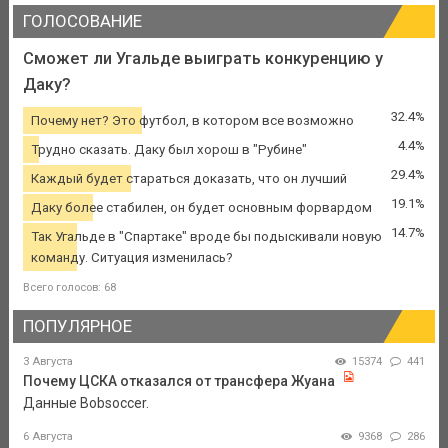
ГОЛОСОВАНИЕ
Сможет ли Угальде выиграть конкуренцию у
Даку?
32.4%
Почему нет? Это футбол, в котором все возможно
4.4%
Трудно сказать. Даку был хорош в "Рубине"
29.4%
Каждый будет стараться доказать, что он лучший
19.1%
Даку более стабилен, он будет основным форвардом
14.7%
Так Угальде в "Спартаке" вроде бы подыскивали новую
команду. Ситуация изменилась?
Всего голосов: 68
ПОПУЛЯРНОЕ
3 Августа
15374
441
Почему ЦСКА отказался от трансфера Жуана
Данные Bobsoccer.
6 Августа
9368
286