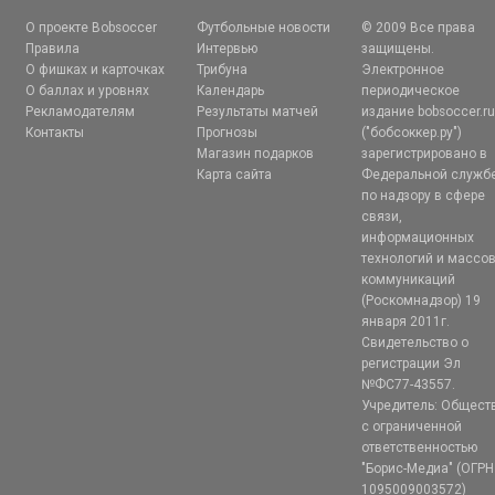
О проекте Bobsoccer
Футбольные новости
© 2009 Все права
Правила
Интервью
защищены.
О фишках и карточках
Трибуна
Электронное
О баллах и уровнях
Календарь
периодическое
Рекламодателям
Результаты матчей
издание bobsoccer.r
Контакты
Прогнозы
("бобсоккер.ру")
Магазин подарков
зарегистрировано в
Карта сайта
Федеральной служб
по надзору в сфере
связи,
информационных
технологий и массо
коммуникаций
(Роскомнадзор) 19
января 2011г.
Свидетельство о
регистрации Эл
№ФС77-43557.
Учредитель: Общест
с ограниченной
ответственностью
"Борис-Медиа" (ОГРН
1095009003572)