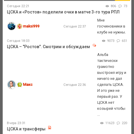
Сегодня 22:21
806
73
ЦСКА и «Ростов» поделили очки в матче 3-го тура РПЛ
Мне
maksi999
госчиновники в
Сегодня 22:37
клубе не нужны.
Сегодня 18:03
9073
651
ЦСКА – "Ростов". Смотрим и обсуждаем
Альба
тактически
грамотно
выстроил игру и
ничего не дал
Макс
сделать ЦСКА.
Сегодня 22:36
И это уже не
первый раз. У
ЦСКА нет
козырей чтобы
...
Вчера 23:31
11623
220
ЦСКА и трансферы