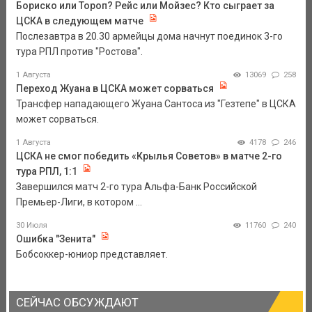
Бориско или Тороп? Рейс или Мойзес? Кто сыграет за
ЦСКА в следующем матче
Послезавтра в 20.30 армейцы дома начнут поединок 3-го
тура РПЛ против "Ростова".
1 Августа
13069
258
Переход Жуана в ЦСКА может сорваться
Трансфер нападающего Жуана Сантоса из "Гезтепе" в ЦСКА
может сорваться.
1 Августа
4178
246
ЦСКА не смог победить «Крылья Советов» в матче 2-го
тура РПЛ, 1:1
Завершился матч 2-го тура Альфа-Банк Российской
Премьер-Лиги, в котором ...
30 Июля
11760
240
Ошибка "Зенита"
Бобсоккер-юниор представляет.
СЕЙЧАС ОБСУЖДАЮТ