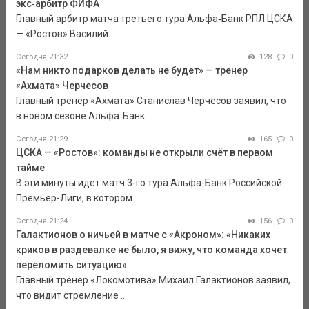
экс‑арбитр ФИФА
Главный арбитр матча третьего тура Альфа‑Банк РПЛ ЦСКА
— «Ростов» Василий ...
Сегодня 21:32
128
0
«Нам никто подарков делать не будет» — тренер
«Ахмата» Черчесов
Главный тренер «Ахмата» Станислав Черчесов заявил, что
в новом сезоне Альфа‑Банк ...
Сегодня 21:29
165
0
ЦСКА — «Ростов»: команды не открыли счёт в первом
тайме
В эти минуты идёт матч 3-го тура Альфа-Банк Российской
Премьер-Лиги, в котором ...
Сегодня 21:24
156
0
Галактионов о ничьей в матче с «Акроном»: «Никаких
криков в раздевалке не было, я вижу, что команда хочет
переломить ситуацию»
Главный тренер «Локомотива» Михаил Галактионов заявил,
что видит стремление ...