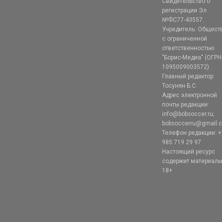
Свидетельство о
регистрации Эл
№ФС77-43557.
Учредитель: Общест
с ограниченной
ответственностью
"Борис-Медиа" (ОГРН
1095009003572)
Главный редактор:
Тосунян Б.С.
Адрес электронной
почты редакции:
info@bobsoccer.ru;
bobsoccerru@gmail.
Телефон редакции: +
985 719 29 97
Настоящий ресурс
содержит материал
18+