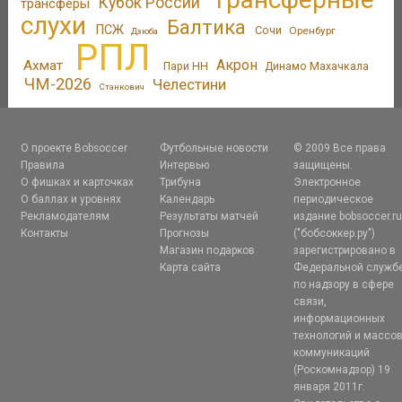
Кубок России
трансферы
слухи
Балтика
ПСЖ
Сочи
Оренбург
Дзюба
РПЛ
Акрон
Ахмат
Пари НН
Динамо Махачкала
ЧМ-2026
Челестини
Станкович
О проекте Bobsoccer
Футбольные новости
© 2009 Все права
Правила
Интервью
защищены.
О фишках и карточках
Трибуна
Электронное
О баллах и уровнях
Календарь
периодическое
Рекламодателям
Результаты матчей
издание bobsoccer.r
Контакты
Прогнозы
("бобсоккер.ру")
Магазин подарков
зарегистрировано в
Карта сайта
Федеральной служб
по надзору в сфере
связи,
информационных
технологий и массо
коммуникаций
(Роскомнадзор) 19
января 2011г.