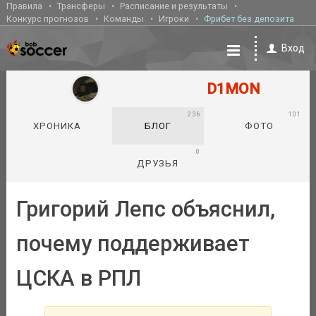
Правила
Трансферы
Расписание и результаты
Конкурс прогнозов
Команды
Игроки
Фрибет без депозита
Вход
D1MON
236
101
ХРОНИКА
БЛОГ
ФОТО
0
ДРУЗЬЯ
Григорий Лепс объяснил,
почему поддерживает
ЦСКА в РПЛ