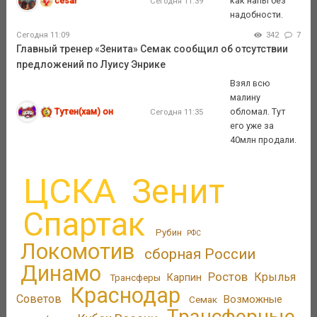
cesar
как напы без
Сегодня 11:39
надобности.
Сегодня 11:09
342
7
Главный тренер «Зенита» Семак сообщил об отсутствии
предложений по Луису Энрике
Взял всю
малину
Тутен(хам) он
обломал. Тут
Сегодня 11:35
его уже за
40млн продали.
ЦСКА
Зенит
Спартак
Рубин
РФС
Локомотив
сборная России
Динамо
Ростов
Крылья
Трансферы
Карпин
Краснодар
Советов
Возможные
Семак
Трансферные