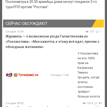
Послезавтра в 20.30 армейцы дома начнут поединок 3-го
тура РПЛ против "Ростова".
СЕЙЧАС ОБСУЖДАЮТ
Сегодня 10:59
277
1
Журавель — о возможном уходе Галактионова из
«Локомотива»: «Мне кажется, к этому всё идет, причем с
обоюдным желанием»
У Локомотива
не все 100%
прав на
Батракова.
Тяжело
Тутен(хам) он
Сегодня 11:40
продать, когда
агенты
постоянно
требуют
больше золота.
Сегодня 09:05
1673
89