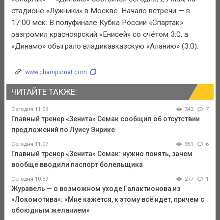
стадионе «Лужники» в Москве. Начало встречи — в
17:00 мск. В полуфинале Кубка России «Спартак»
разгромил красноярский «Енисей» со счётом 3:0, а
«Динамо» обыграло владикавказскую «Аланию» (3:0).
www.championat.com
ЧИТАЙТЕ ТАКЖЕ:
Сегодня 11:09
342
7
Главный тренер «Зенита» Семак сообщил об отсутствии
предложений по Луису Энрике
Сегодня 11:07
351
6
Главный тренер «Зенита» Семак: нужно понять, зачем
вообще вводили паспорт болельщика
Сегодня 10:59
277
1
Журавель — о возможном уходе Галактионова из
«Локомотива»: «Мне кажется, к этому всё идет, причем с
обоюдным желанием»