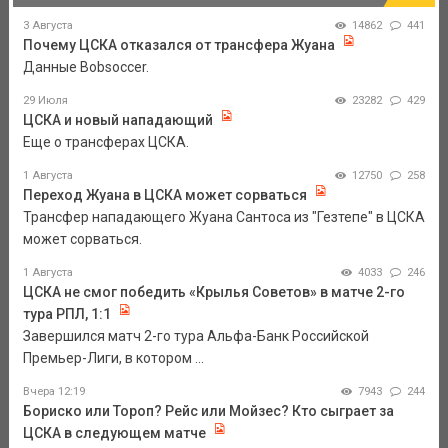
3 Августа
14862
441
Почему ЦСКА отказался от трансфера Жуана
Данные Bobsoccer.
29 Июля
23282
429
ЦСКА и новый нападающий
Еще о трансферах ЦСКА.
1 Августа
12750
258
Переход Жуана в ЦСКА может сорваться
Трансфер нападающего Жуана Сантоса из "Гезтепе" в ЦСКА
может сорваться.
1 Августа
4033
246
ЦСКА не смог победить «Крылья Советов» в матче 2-го
тура РПЛ, 1:1
Завершился матч 2-го тура Альфа-Банк Российской
Премьер-Лиги, в котором ...
Вчера 12:19
7943
244
Бориско или Тороп? Рейс или Мойзес? Кто сыграет за
ЦСКА в следующем матче