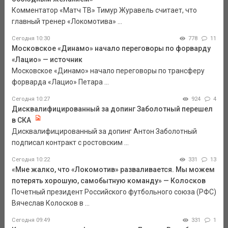
Комментатор «Матч ТВ» Тимур Журавель считает, что
главный тренер «Локомотива» ...
Сегодня 10:30
778
11
Московское «Динамо» начало переговоры по форварду
«Лацио» — источник
Московское «Динамо» начало переговоры по трансферу
форварда «Лацио» Петара ...
Сегодня 10:27
924
4
Дисквалифицированный за допинг Заболотный перешел
в СКА
Дисквалифицированный за допинг Антон Заболотный
подписал контракт с ростовским ...
Сегодня 10:22
331
13
«Мне жалко, что «Локомотив» разваливается. Мы можем
потерять хорошую, самобытную команду» — Колосков
Почетный президент Российского футбольного союза (РФС)
Вячеслав Колосков в ...
Сегодня 09:49
331
1