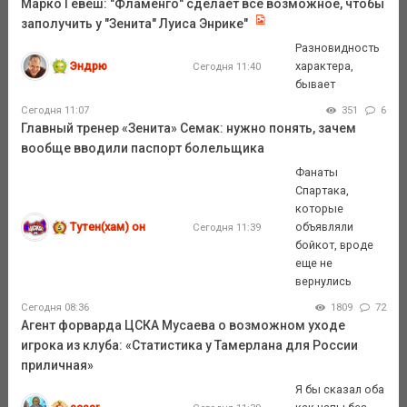
Марко Гевеш: "Фламенго" сделает всё возможное, чтобы
заполучить у "Зенита" Луиса Энрике"
Разновидность
Эндрю
характера,
Сегодня 11:40
бывает
Сегодня 11:07
351
6
Главный тренер «Зенита» Семак: нужно понять, зачем
вообще вводили паспорт болельщика
Фанаты
Спартака,
которые
Тутен(хам) он
объявляли
Сегодня 11:39
бойкот, вроде
еще не
вернулись
Сегодня 08:36
1809
72
Агент форварда ЦСКА Мусаева о возможном уходе
игрока из клуба: «Статистика у Тамерлана для России
приличная»
Я бы сказал оба