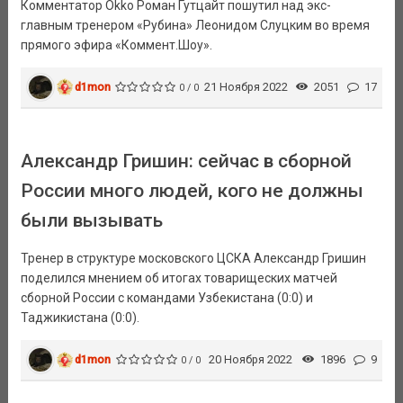
Комментатор Okko Роман Гутцайт пошутил над экс-
главным тренером «Рубина» Леонидом Слуцким во время
прямого эфира «Коммент.Шоу».
d1mon
21 Ноября 2022
2051
17
0 / 0
Александр Гришин: сейчас в сборной
России много людей, кого не должны
были вызывать
Тренер в структуре московского ЦСКА Александр Гришин
поделился мнением об итогах товарищеских матчей
сборной России с командами Узбекистана (0:0) и
Таджикистана (0:0).
d1mon
20 Ноября 2022
1896
9
0 / 0