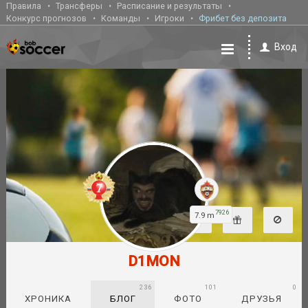
Правила
Трансферы
Расписание и результаты
Конкурс прогнозов
Команды
Игроки
Фрибет без депозита
Вход
7926
7.9 m
D1MON
236
101
0
ХРОНИКА
БЛОГ
ФОТО
ДРУЗЬЯ