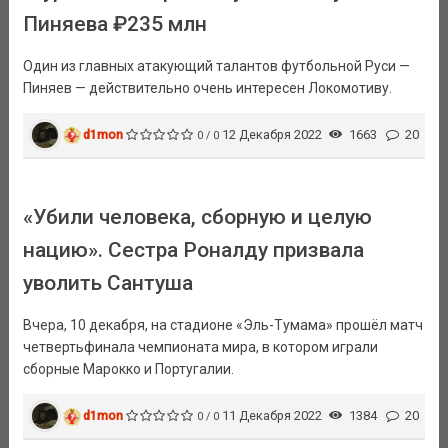
Пиняева ₽235 млн
Один из главных атакующий талантов футбольной Руси —
Пиняев — действительно очень интересен Локомотиву.
d1mon
12 Декабря 2022
1663
20
0 / 0
«Убили человека, сборную и целую
нацию». Сестра Роналду призвала
уволить Сантуша
Вчера, 10 декабря, на стадионе «Эль-Тумама» прошёл матч
четвертьфинала чемпионата мира, в котором играли
сборные Марокко и Португалии.
d1mon
11 Декабря 2022
1384
20
0 / 0