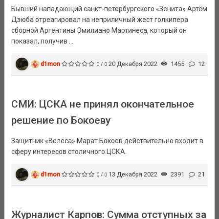
Бывший нападающий санкт-петербургского «Зенита» Артём
Дзюба отреагировал на неприличный жест голкипера
сборной Аргентины Эмилиано Мартинеса, который он
показал, получив ...
d1mon
20 Декабря 2022
1455
12
0 / 0
СМИ: ЦСКА не принял окончательное
решение по Бокоеву
Защитник «Велеса» Марат Бокоев действительно входит в
сферу интересов столичного ЦСКА.
d1mon
13 Декабря 2022
2391
21
0 / 0
Журналист Карпов: Сумма отступных за