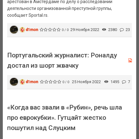
арестован в Амстердаме по делу о расследовании
деятельности организованной преступной группы,
сообщает Sportal.rs.
d1mon
29 Ноября 2022
2380
23
0 / 0
Португальский журналист: Роналду
достал из шорт жвачку
d1mon
25 Ноября 2022
1495
7
0 / 0
«Когда вас звали в «Рубин», речь шла
про еврокубки». Гутцайт жестко
пошутил над Слуцким