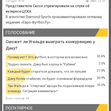
Сегодня 19:16
2883
21
Представители Сиссе отреагировали на слухи об
интересе ЦСКА
В агентстве Diamond Sports прокомментировали сетевому
изданию «Евро-Футбол.Ру» ...
ГОЛОСОВАНИЕ
Сможет ли Угальде выиграть конкуренцию у
Даку?
32.6%
Почему нет? Это футбол, в котором все возможно
2.3%
Трудно сказать. Даку был хорош в "Рубине"
27.9%
Каждый будет стараться доказать, что он лучший
20.9%
Даку более стабилен, он будет основным форвардом
16.3%
Так Угальде в "Спартаке" вроде бы подыскивали новую
команду. Ситуация изменилась?
Всего голосов: 43
ПОПУЛЯРНОЕ