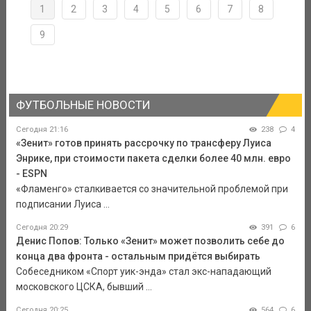
1
2
3
4
5
6
7
8
9
ФУТБОЛЬНЫЕ НОВОСТИ
Сегодня 21:16
238
4
«Зенит» готов принять рассрочку по трансферу Луиса
Энрике, при стоимости пакета сделки более 40 млн. евро
- ESPN
«Фламенго» сталкивается со значительной проблемой при
подписании Луиса ...
Сегодня 20:29
391
6
Денис Попов: Только «Зенит» может позволить себе до
конца два фронта - остальным придётся выбирать
Собеседником «Спорт уик-энда» стал экс-нападающий
московского ЦСКА, бывший ...
Сегодня 20:25
564
6