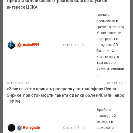
Представители Сиссе отреагировали на слухи об
интересе ЦСКА
Весной
возможно и
грезил кое-кто)
У нас тоже не
все грезят о
maksi999
продаже ЛЭ.
Сегодня 21:42
Болелы Фла
кстати крутят
там вовсю
зажигательный
...
Сегодня 21:16
414
6
«Зенит» готов принять рассрочку по трансферу Луиса
Энрике, при стоимости пакета сделки более 40 млн. евро
- ESPN
Арабы в
последний
момент в
Renegade
самолёте
Сегодня 21:42