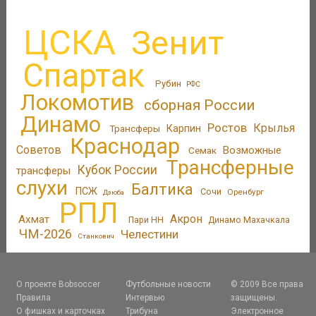
ЦСКА
Зенит
Спартак
Рубин
РФС
Локомотив
сборная России
Динамо
Ростов
Крылья
Трансферы
Карпин
Краснодар
Советов
Возможные
Семак
Трансферные
Кубок России
трансферы
слухи
Балтика
ПСЖ
Сочи
Оренбург
Дзюба
РПЛ
Акрон
Ахмат
Пари НН
Динамо Махачкала
ЧМ-2026
Челестини
Станкович
О проекте Bobsoccer
Футбольные новости
© 2009 Все права
Правила
Интервью
защищены.
О фишках и карточках
Трибуна
Электронное