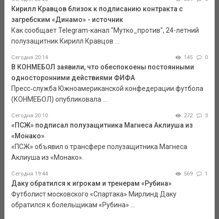
Кирилл Кравцов близок к подписанию контракта с
загребским «Динамо» - источник
Как сообщает Telegram-канал "Мутко_против", 24-летний
полузащитник Кирилл Кравцов ...
Сегодня 20:14
145
0
В КОНМЕБОЛ заявили, что обеспокоены постоянными
односторонними действиями ФИФА
Пресс‑служба Южноамериканской конфедерации футбола
(КОНМЕБОЛ) опубликовала ...
Сегодня 20:10
272
3
«ПСЖ» подписал полузащитника Магнеса Аклиуша из
«Монако»
«ПСЖ» объявил о трансфере полузащитника Магнеса
Аклиуша из «Монако».
Сегодня 19:44
569
1
Даку обратился к игрокам и тренерам «Рубина»
Футболист московского «Спартака» Мирлинд Даку
обратился к болельщикам «Рубина» ...