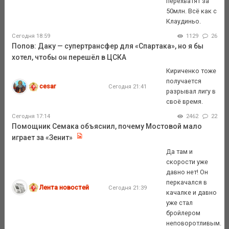
перехватят за
50млн. Всё как с
Клаудиньо.
Сегодня 18:59
1129
26
Попов: Даку — супертрансфер для «Спартака», но я бы
хотел, чтобы он перешёл в ЦСКА
Кириченко тоже
получается
cesar
Сегодня 21:41
разрывал лигу в
своё время.
Сегодня 17:14
2462
22
Помощник Семака объяснил, почему Мостовой мало
играет за «Зенит»
Да там и
скорости уже
давно нет! Он
перкачался в
Лента новостей
Сегодня 21:39
качалке и давно
уже стал
бройлером
неповоротливым.