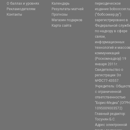
О баллах и уровнях
Календарь
периодическое
Рекламодателям
Результаты матчей
издание bobsoccer.r
Контакты
Прогнозы
("бобсоккер.ру")
Магазин подарков
зарегистрировано в
Карта сайта
Федеральной служб
по надзору в сфере
связи,
информационных
технологий и массо
коммуникаций
(Роскомнадзор) 19
января 2011г.
Свидетельство о
регистрации Эл
№ФС77-43557.
Учредитель: Общест
с ограниченной
ответственностью
"Борис-Медиа" (ОГРН
1095009003572)
Главный редактор:
Тосунян Б.С.
Адрес электронной