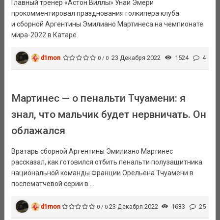
Главный тренер «Астон Виллы» Унаи Эмери
прокомментировал празднования голкипера клуба
и сборной Аргентины Эмилиано Мартинеса на чемпионате
мира-2022 в Катаре.
d1mon
23 Декабря 2022
1524
4
0 / 0
Мартинес — о пенальти Тчуамени: я
знал, что мальчик будет нервничать. Он
облажался
Вратарь сборной Аргентины Эмилиано Мартинес
рассказал, как готовился отбить пенальти полузащитника
национальной команды Франции Орельена Тчуамени в
послематчевой серии в ...
d1mon
23 Декабря 2022
1633
25
0 / 0