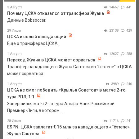
3 Августа
14667
441
Почему ЦСКА отказался от трансфера Жуана
Данные Bobsoccer.
29 Июля
23138
429
ЦСКА и новый нападающий
Еще о трансферах ЦСКА.
1 Августа
12627
258
Переход Жуана в ЦСКА может сорваться
Трансфер нападающего Жуана Сантоса из "Гезтепе" в ЦСКА
может сорваться.
1 Августа
3989
246
ЦСКА не смог победить «Крылья Советов» в матче 2-го
тура РПЛ, 1:1
Завершился матч 2-го тура Альфа-Банк Российской
Премьер-Лиги, в котором ...
28 Июля
11716
241
ESPN: ЦСКА заплатит € 15 млн за нападающего «Гёзтепе»
Жуана Сантоса