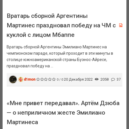
Вратарь сборной Аргентины
Мартинес праздновал победу на ЧМ с
куклой с лицом Мбаппе
Вратарь сборной Аргентины Эмилиано Мартинес на
чемпионском параде, который проходит в эти минуты в
столице южноамериканской страны Буэнос-Айресе,
праздновал победу на ...
d1mon
20 Декабря 2022
2058
37
0 / 0
«Мне привет передавал». Артём Дзюба
— о неприличном жесте Эмилиано
Мартинеса