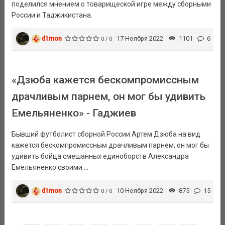
поделился мнением о товарищеской игре между сборными
России и Таджикистана.
d1mon
17 Ноября 2022
1101
6
0 / 0
«Дзюба кажется бескомпромиссным
драчливым парнем, он мог бы удивить
Емельяненко» - Гаджиев
Бывший футболист сборной России Артем Дзюба на вид
кажется бескомпромиссным драчливым парнем, он мог бы
удивить бойца смешанных единоборств Александра
Емельяненко своими ...
d1mon
10 Ноября 2022
875
15
0 / 0