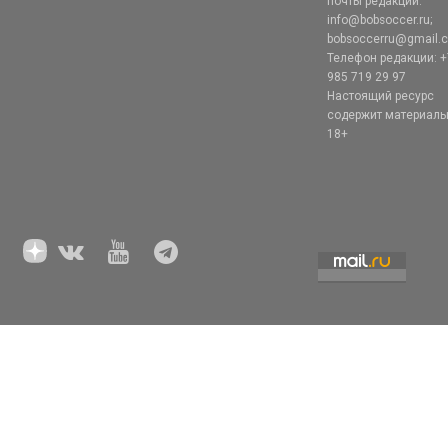
почты редакции:
info@bobsoccer.ru;
bobsoccerru@gmail.
Телефон редакции: +
985 719 29 97
Настоящий ресурс
содержит материал
18+