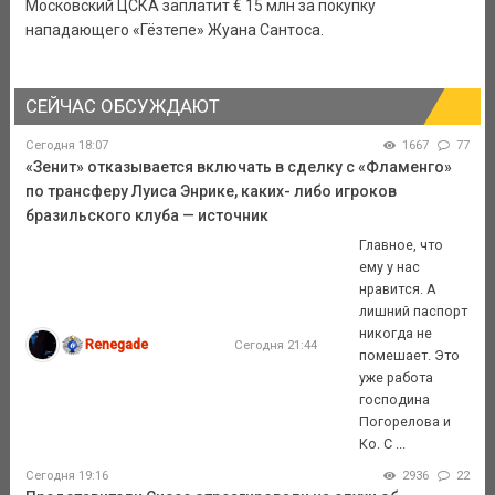
Московский ЦСКА заплатит € 15 млн за покупку
нападающего «Гёзтепе» Жуана Сантоса.
СЕЙЧАС ОБСУЖДАЮТ
Сегодня 18:07
1667
77
«Зенит» отказывается включать в сделку с «Фламенго»
по трансферу Луиса Энрике, каких- либо игроков
бразильского клуба — источник
Главное, что
ему у нас
нравится. А
лишний паспорт
никогда не
Renegade
Сегодня 21:44
помешает. Это
уже работа
господина
Погорелова и
Ко. С ...
Сегодня 19:16
2936
22