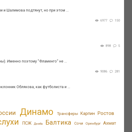
 и Шалимова подтянут, но при этом ...
6977
150
898
5
ны). Именно поэтому "Фламенго" не ...
9086
281
клонник Облякова, как футболиста и ...
Динамо
оссии
Ростов
Трансферы
Карпин
слухи
Балтика
Ахмат
ПСЖ
Сочи
Оренбург
Дзюба