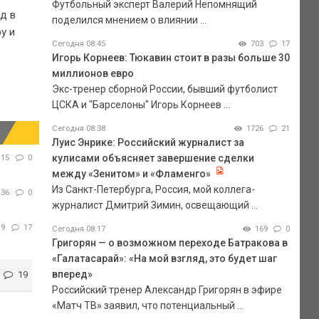
Футбольный эксперт Валерий Непомнящий
д в
поделился мнением о влиянии ...
у и
Сегодня 08:45
703
17
Игорь Корнеев: Тюкавин стоит в разы больше 30
миллионов евро
Экс-тренер сборной России, бывший футболист
ЦСКА и "Барселоны" Игорь Корнеев ...
Сегодня 08:38
1726
21
Луис Энрике: Российский журналист за
кулисами объясняет завершение сделки
15
0
между «Зенитом» и «Фламенго»
Из Санкт-Петербурга, Россия, мой коллега-
36
0
журналист Дмитрий Зимин, освещающий ...
19
17
Сегодня 08:17
169
0
Григорян — о возможном переходе Батракова в
«Галатасарай»: «На мой взгляд, это будет шаг
вперед»
19
Российский тренер Александр Григорян в эфире
«Матч ТВ» заявил, что потенциальный ...