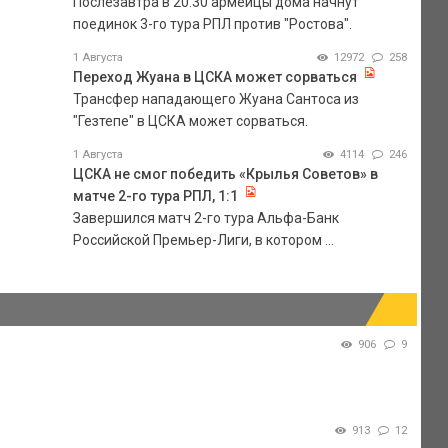
Послезавтра в 20.30 армейцы дома начнут
поединок 3-го тура РПЛ против "Ростова".
1 Августа
12972
258
Переход Жуана в ЦСКА может сорваться
Трансфер нападающего Жуана Сантоса из
"Гезтепе" в ЦСКА может сорваться.
1 Августа
4114
246
ЦСКА не смог победить «Крылья Советов» в
матче 2-го тура РПЛ, 1:1
Завершился матч 2-го тура Альфа-Банк
Российской Премьер-Лиги, в котором ...
906
9
913
12