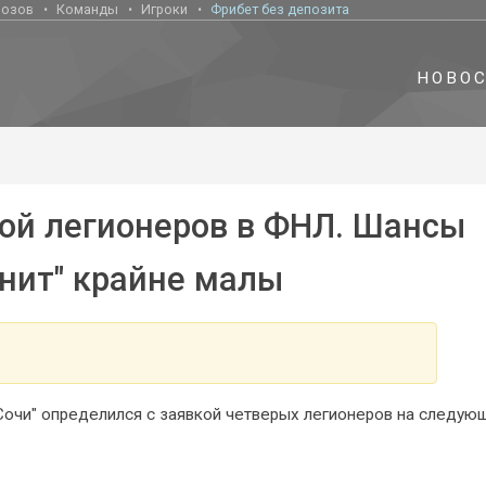
нозов
Команды
Игроки
Фрибет без депозита
НОВО
кой легионеров в ФНЛ. Шансы
енит" крайне малы
Сочи" определился с заявкой четверых легионеров на следую