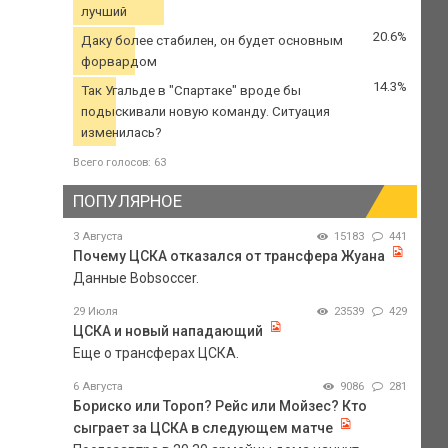
лучший
20.6%
Даку более стабилен, он будет основным
форвардом
14.3%
Так Угальде в "Спартаке" вроде бы
подыскивали новую команду. Ситуация
изменилась?
Всего голосов: 63
ПОПУЛЯРНОЕ
3 Августа
15183
441
Почему ЦСКА отказался от трансфера Жуана
Данные Bobsoccer.
29 Июля
23539
429
ЦСКА и новый нападающий
Еще о трансферах ЦСКА.
6 Августа
9086
281
Бориско или Тороп? Рейс или Мойзес? Кто
сыграет за ЦСКА в следующем матче