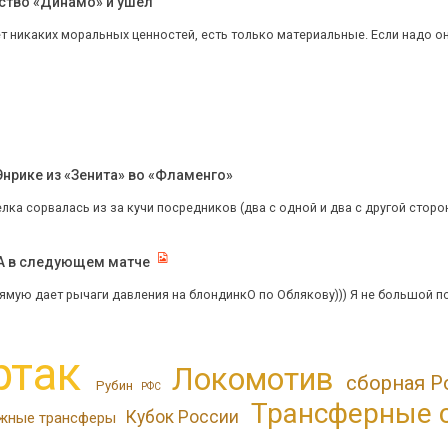
ство «Динамо» и ушёл
т никаких моральных ценностей, есть только материальные. Если надо они
нрике из «Зенита» во «Фламенго»
елка сорвалась из за кучи посредников (два с одной и два с другой сторо
КА в следующем матче
рямую дает рычаги давления на блондинкО по Облякову))) Я не большой по
ртак
Локомотив
сборная Р
Рубин
РФС
Трансферные 
Кубок России
жные трансферы