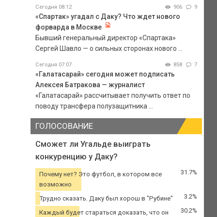
Сегодня 08:12
906
9
«Спартак» угадал с Даку? Что ждет нового
форварда в Москве
Бывший генеральный директор «Спартака»
Сергей Шавло — о сильных сторонах нового ...
Сегодня 07:07
858
7
«Галатасарай» сегодня может подписать
Алексея Батракова — журналист
«Галатасарай» рассчитывает получить ответ по
поводу трансфера полузащитника ...
ГОЛОСОВАНИЕ
Сможет ли Угальде выиграть
конкуренцию у Даку?
31.7%
Почему нет? Это футбол, в котором все
возможно
3.2%
Трудно сказать. Даку был хорош в "Рубине"
30.2%
Каждый будет стараться доказать, что он