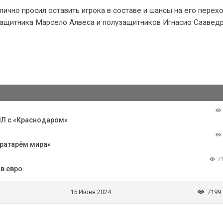
ично просил оставить игрока в составе и шансы на его перехо
 защитника Марсело Алвеса и полузащитников Игнасио Сааведр
РПЛ с «Краснодаром»
ратарём мира»
7
в евро
15 Июня 2024
7199