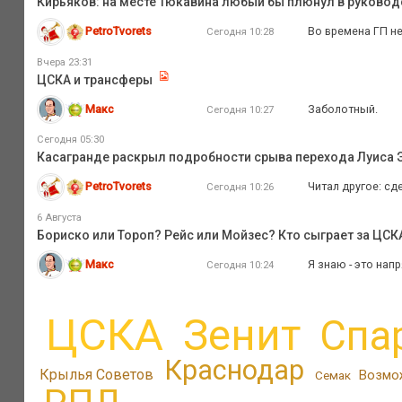
Кирьяков: на месте Тюкавина любый бы плюнул в руковод
PetroTvorets
Во времена ГП не
Сегодня 10:28
Вчера 23:31
ЦСКА и трансферы
Макс
Заболотный.
Сегодня 10:27
Сегодня 05:30
Касагранде раскрыл подробности срыва перехода Луиса Э
PetroTvorets
Читал другое: сд
Сегодня 10:26
6 Августа
Бориско или Тороп? Рейс или Мойзес? Кто сыграет за ЦС
Макс
Я знаю - это нап
Сегодня 10:24
ЦСКА
Зенит
Спа
Краснодар
Крылья Советов
Возмо
Семак