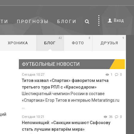
Вход
СТИ
ПРОГНОЗЫ
БЛОГИ
42
8
9
ХРОНИКА
БЛОГ
ФОТО
ДРУЗЬЯ
ФУТБОЛЬНЫЕ НОВОСТИ
Сегодня 10:27
1
0
Титов назвал «Спартак» фаворитом матча
третьего тура РПЛ с «Краснодаром»
Шестикратный чемпион России в составе
«Спартака» Егор Титов в интервью Metaratings.ru
...
щий
Сегодня 10:21
36
0
Непомнящий: «Санкции мешают Сафонову
стать лучшим вратарём мира»