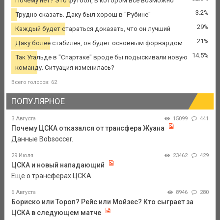
Почему нет? Это футбол, в котором все возможно
3.2%
Трудно сказать. Даку был хорош в "Рубине"
29%
Каждый будет стараться доказать, что он лучший
21%
Даку более стабилен, он будет основным форвардом
14.5%
Так Угальде в "Спартаке" вроде бы подыскивали новую
команду. Ситуация изменилась?
Всего голосов: 62
ПОПУЛЯРНОЕ
3 Августа
15099
441
Почему ЦСКА отказался от трансфера Жуана
Данные Bobsoccer.
29 Июля
23462
429
ЦСКА и новый нападающий
Еще о трансферах ЦСКА.
6 Августа
8946
280
Бориско или Тороп? Рейс или Мойзес? Кто сыграет за
ЦСКА в следующем матче