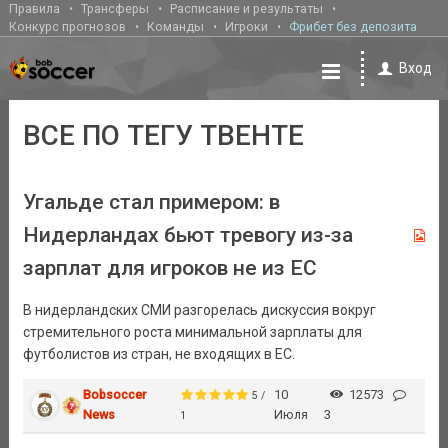
Правила
Трансферы
Расписание и результаты
Конкурс прогнозов
Команды
Игроки
Фрибет без депозита
Вход
ВСЕ ПО ТЕГУ ТВЕНТЕ
Угальде стал примером: в
Нидерландах бьют тревогу из-за
зарплат для игроков не из ЕС
В нидерландских СМИ разгорелась дискуссия вокруг
стремительного роста минимальной зарплаты для
футболистов из стран, не входящих в ЕС.
Bobsoccer
10
12573
5 /
News
Июля
3
1