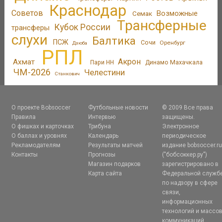
Краснодар
Советов
Возможные
Семак
Трансферные
Кубок России
трансферы
слухи
Балтика
ПСЖ
Сочи
Оренбург
Дзюба
РПЛ
Акрон
Ахмат
Пари НН
Динамо Махачкала
ЧМ-2026
Челестини
Станкович
О проекте Bobsoccer
Футбольные новости
© 2009 Все права
Правила
Интервью
защищены.
О фишках и карточках
Трибуна
Электронное
О баллах и уровнях
Календарь
периодическое
Рекламодателям
Результаты матчей
издание bobsoccer.r
Контакты
Прогнозы
("бобсоккер.ру")
Магазин подарков
зарегистрировано в
Карта сайта
Федеральной служб
по надзору в сфере
связи,
информационных
технологий и массо
коммуникаций