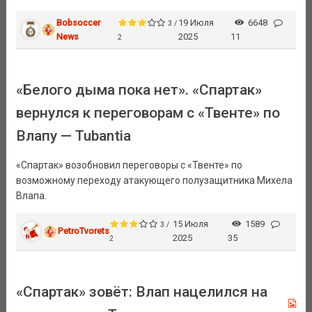
Bobsoccer
19 Июля
6648
3 /
News
2025
11
2
«Белого дыма пока нет». «Спартак»
вернулся к переговорам с «Твенте» по
Влапу — Tubantia
«Спартак» возобновил переговоры с «Твенте» по
возможному переходу атакующего полузащитника Михела
Влапа.
15 Июля
1589
3 /
PetroTvorets
2025
35
2
«Спартак» зовёт: Влап нацелился на