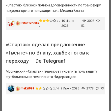
«Спартак» близок к полной договорённости по трансферу
нидерландского полузащитника Михела Влапа.
10 Июля
3007
3 /
PetroTvorets
2025
52
2
«Спартак» сделал предложение
«Твенте» по Влапу, хавбек готов к
переходу — De Telegraaf
Московский «Спартак» планирует укрепить полузащиту
футболистом из чемпионата Нидерландов.
maksi999
9 Июля 2025
2778
73
2 / 4