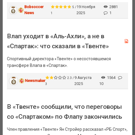
Bobsoccer
19 Ноября
2881
5 /
News
2025
1
1
Влап уходит в «Аль-Ахли», а не в
«Спартак»: что сказали в «Твенте»
Спортивный директора «Твенте» о несостоявшемся
трансфере Влапа в «Спартак».
9 Августа
1564
2.3 /
Newsmaker
2025
10
3
В «Твенте» сообщили, что переговоры
со «Спартаком» по Флапу закончились
Член правления «Твенте» Ян Стройер рассказал «РБ Спорт»,