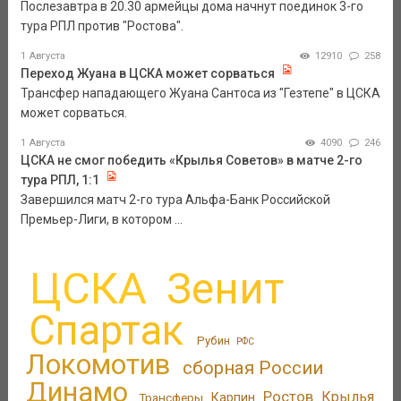
Послезавтра в 20.30 армейцы дома начнут поединок 3-го
тура РПЛ против "Ростова".
1 Августа
12910
258
Переход Жуана в ЦСКА может сорваться
Трансфер нападающего Жуана Сантоса из "Гезтепе" в ЦСКА
может сорваться.
1 Августа
4090
246
ЦСКА не смог победить «Крылья Советов» в матче 2-го
тура РПЛ, 1:1
Завершился матч 2-го тура Альфа-Банк Российской
Премьер-Лиги, в котором ...
ЦСКА
Зенит
Спартак
Рубин
РФС
Локомотив
сборная России
Динамо
Ростов
Крылья
Трансферы
Карпин