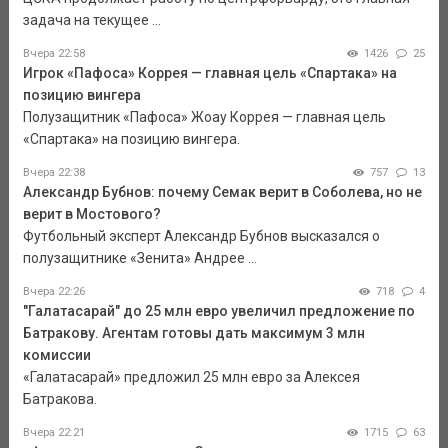
задача на текущее ...
Вчера 22:58
1426
25
Игрок «Пафоса» Коррея — главная цель «Спартака» на
позицию вингера
Полузащитник «Пафоса» Жоау Коррея — главная цель
«Спартака» на позицию вингера.
Вчера 22:38
757
13
Александр Бубнов: почему Семак верит в Соболева, но не
верит в Мостового?
Футбольный эксперт Александр Бубнов высказался о
полузащитнике «Зенита» Андрее ...
Вчера 22:26
718
4
"Галатасарай" до 25 млн евро увеличил предложение по
Батракову. Агентам готовы дать максимум 3 млн
комиссии
«Галатасарай» предложил 25 млн евро за Алексея
Батракова.
Вчера 22:21
1715
63