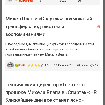
новостей
2025
26
2
Михел Влап и «Спартак»: возможный
трансфер с подтекстом и
воспоминаниями
В последние дни активно циркулируют сообщения о том,
что «Спартак» близок к трансферу 27-летнего
полузащитника «Твенте» Михела Влапа.
Боб
11 Июля 2025
2757
19
4 / 4
Технический директор «Твенте» о
продаже Михела Влапа в «Спартак»: «В
ближайшие дни все станет ясно»