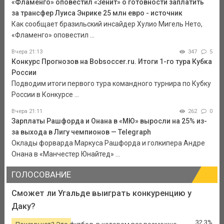
«Фламенго» оповестил «Зенит» о готовности заплатить
за трансфер Луиса Энрике 25 млн евро - источник
Как сообщает бразильский инсайдер Хулио Мигель Нето,
«Фламенго» оповестил ...
Вчера 21:13
347
5
Конкурс Прогнозов на Bobsoccer.ru. Итоги 1-го тура Кубка
России
Подводим итоги первого тура командного турнира по Кубку
России в Конкурсе ...
Вчера 21:11
262
0
Зарплаты Рашфорда и Онана в «МЮ» выросли на 25% из-
за выхода в Лигу чемпионов — Telegraph
Оклады форварда Маркуса Рашфорда и голкипера Андре
Онана в «Манчестер Юнайтед» ...
ГОЛОСОВАНИЕ
Сможет ли Угальде выиграть конкуренцию у
Даку?
32.3%