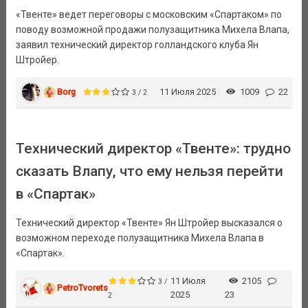
«Твенте» ведет переговоры с московским «Спартаком» по
поводу возможной продажи полузащитника Михела Влапа,
заявил технический директор голландского клуба Ян
Штройер.
Borg
11 Июля 2025
1009
22
3 / 2
Технический директор «Твенте»: трудно
сказать Влапу, что ему нельзя перейти
в «Спартак»
Технический директор «Твенте» Ян Штройер высказался о
возможном переходе полузащитника Михела Влапа в
«Спартак».
11 Июля
2105
3 /
PetroTvorets
2025
23
2