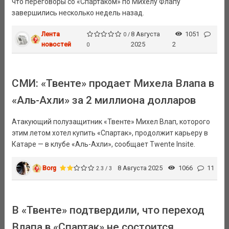
что переговоры со «Спартаком» по Михелу Флапу
завершились несколько недель назад.
Лента
8 Августа
1051
0 /
новостей
2025
2
0
СМИ: «Твенте» продает Михела Влапа в
«Аль-Ахли» за 2 миллиона долларов
Атакующий полузащитник «Твенте» Михел Влап, которого
этим летом хотел купить «Спартак», продолжит карьеру в
Катаре — в клубе «Аль-Ахли», сообщает Twente Insite.
Borg
8 Августа 2025
1066
11
2.3 / 3
В «Твенте» подтвердили, что переход
Влапа в «Спартак» не состоится