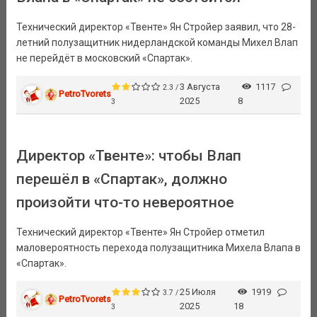
Технический директор «Твенте» Ян Стройер заявил, что 28-
летний полузащитник нидерландской команды Михел Влап
не перейдёт в московский «Спартак».
3 Августа
1117
2.3 /
PetroTvorets
2025
8
3
Директор «Твенте»: чтобы Влап
перешёл в «Спартак», должно
произойти что-то невероятное
Технический директор «Твенте» Ян Стройер отметил
маловероятность перехода полузащитника Михела Влапа в
«Спартак».
25 Июля
1919
3.7 /
PetroTvorets
2025
18
3