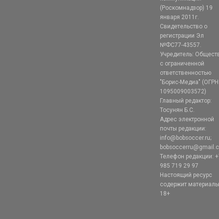
(Роскомнадзор) 19
января 2011г.
Свидетельство о
регистрации Эл
№ФС77-43557.
Учредитель: Общест
с ограниченной
ответственностью
"Борис-Медиа" (ОГРН
1095009003572)
Главный редактор:
Тосунян Б.С.
Адрес электронной
почты редакции:
info@bobsoccer.ru;
bobsoccerru@gmail.
Телефон редакции: +
985 719 29 97
Настоящий ресурс
содержит материал
18+