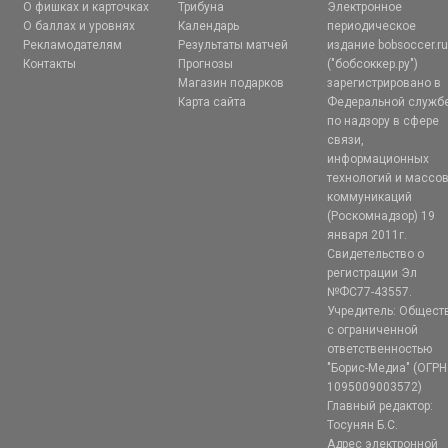
О фишках и карточках
Трибуна
Электронное
О баллах и уровнях
Календарь
периодическое
Рекламодателям
Результаты матчей
издание bobsoccer.r
Контакты
Прогнозы
("бобсоккер.ру")
Магазин подарков
зарегистрировано в
Карта сайта
Федеральной служб
по надзору в сфере
связи,
информационных
технологий и массо
коммуникаций
(Роскомнадзор) 19
января 2011г.
Свидетельство о
регистрации Эл
№ФС77-43557.
Учредитель: Общест
с ограниченной
ответственностью
"Борис-Медиа" (ОГРН
1095009003572)
Главный редактор:
Тосунян Б.С.
Адрес электронной