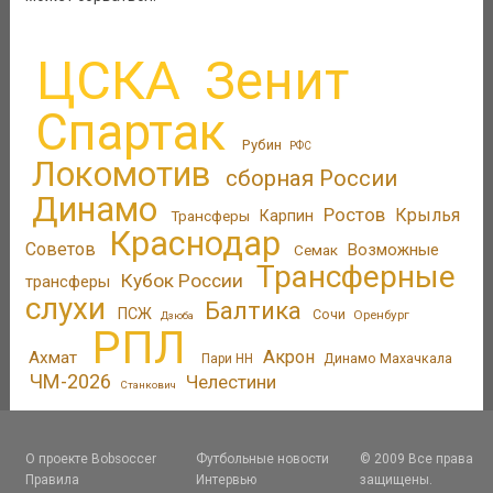
ЦСКА
Зенит
Спартак
Рубин
РФС
Локомотив
сборная России
Динамо
Ростов
Крылья
Трансферы
Карпин
Краснодар
Советов
Возможные
Семак
Трансферные
Кубок России
трансферы
слухи
Балтика
ПСЖ
Сочи
Оренбург
Дзюба
РПЛ
Акрон
Ахмат
Динамо Махачкала
Пари НН
ЧМ-2026
Челестини
Станкович
О проекте Bobsoccer
Футбольные новости
© 2009 Все права
Правила
Интервью
защищены.