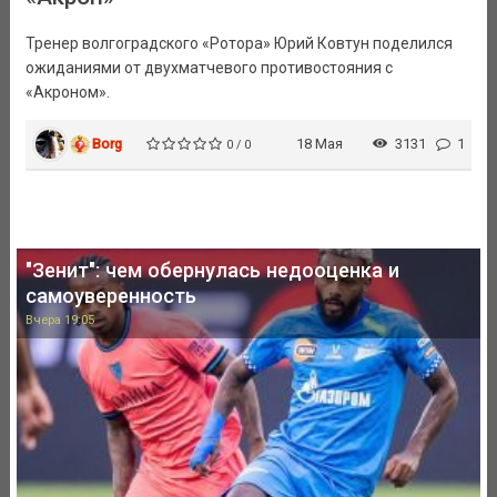
Тренер волгоградского «Ротора» Юрий Ковтун поделился
ожиданиями от двухматчевого противостояния с
«Акроном».
Borg
18 Мая
3131
1
0 / 0
"Зенит": чем обернулась недооценка и
самоуверенность
Вчера 19:05