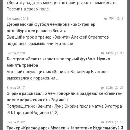
«Зенит» двадцать месяцев не проигрывал в чемпионате
России на своем поле.
Сегодня 00:13
794
3
Деревенский футбол чемпиона - экс-тренер
петербуржцев разнес «Зенит»
Бывший игрок и тренер «Зенита» Алексей Стрепетов
поделился размышлениями после ...
Вчера 23:20
1426
33
Быстров: «Зенит» играет в позорный футбол. Нужно
менять тренера
Бывший полузащитник «Зенита» Владимир Быстров
высказался о поражении ...
Вчера 23:17
1036
29
Энрике рассказал, о чем говорили в раздевалке «Зенита»
после поражения от «Родины»
Полузащитник «Зенита» Луис Энрике после матча 3-го тура
РПЛ против «Родины» (1:2) ...
Вчера 23:02
1293
10
Тренер «Краснодара» Мусаев: «Напутствие Игдисамову? Я