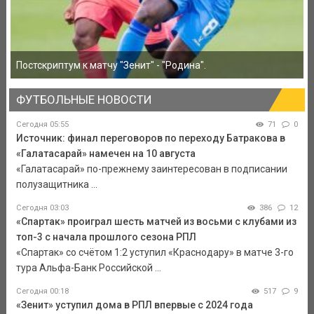
Постскриптум к матчу "Зенит" - "Родина".
ФУТБОЛЬНЫЕ НОВОСТИ
Сегодня 05:55
71
0
Источник: финал переговоров по переходу Батракова в
«Галатасарай» намечен на 10 августа
«Галатасарай» по-прежнему заинтересован в подписании
полузащитника ...
Сегодня 03:03
386
12
«Спартак» проиграл шесть матчей из восьми с клубами из
топ-3 с начала прошлого сезона РПЛ
«Спартак» со счётом 1:2 уступил «Краснодару» в матче 3-го
тура Альфа-Банк Российской ...
Сегодня 00:18
517
9
«Зенит» уступил дома в РПЛ впервые с 2024 года