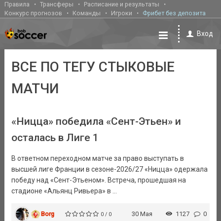
Правила
Трансферы
Расписание и результаты
Конкурс прогнозов
Команды
Игроки
Фрибет без депозита
Вход
ВСЕ ПО ТЕГУ СТЫКОВЫЕ
МАТЧИ
«Ницца» победила «Сент-Этьен» и
осталась в Лиге 1
В ответном переходном матче за право выступать в
высшей лиге Франции в сезоне-2026/27 «Ницца» одержала
победу над «Сент-Этьеном». Встреча, прошедшая на
стадионе «Альянц Ривьера» в ...
Borg
30 Мая
1127
0
0 / 0