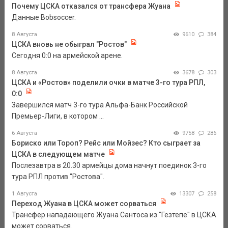
Почему ЦСКА отказался от трансфера Жуана
Данные Bobsoccer.
8 Августа
9610
384
ЦСКА вновь не обыграл "Ростов"
Сегодня 0:0 на армейской арене.
8 Августа
3678
303
ЦСКА и «Ростов» поделили очки в матче 3-го тура РПЛ,
0:0
Завершился матч 3-го тура Альфа-Банк Российской
Премьер-Лиги, в котором ...
6 Августа
9758
286
Бориско или Тороп? Рейс или Мойзес? Кто сыграет за
ЦСКА в следующем матче
Послезавтра в 20.30 армейцы дома начнут поединок 3-го
тура РПЛ против "Ростова".
1 Августа
13307
258
Переход Жуана в ЦСКА может сорваться
Трансфер нападающего Жуана Сантоса из "Гезтепе" в ЦСКА
может сорваться.