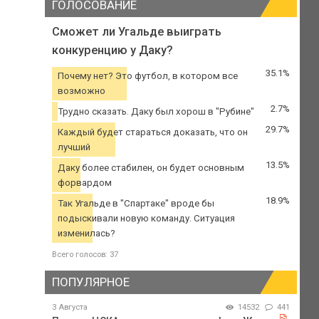
ГОЛОСОВАНИЕ
Сможет ли Угальде выиграть
конкуренцию у Даку?
35.1%
Почему нет? Это футбол, в котором все
возможно
2.7%
Трудно сказать. Даку был хорош в "Рубине"
29.7%
Каждый будет стараться доказать, что он
лучший
13.5%
Даку более стабилен, он будет основным
форвардом
18.9%
Так Угальде в "Спартаке" вроде бы
подыскивали новую команду. Ситуация
изменилась?
Всего голосов: 37
ПОПУЛЯРНОЕ
3 Августа
14532
441