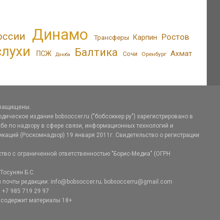
Динамо
оссии
Ростов
Трансферы
Карпин
слухи
Балтика
Ахмат
ПСЖ
Сочи
Оренбург
Дзюба
 защищены.
дическое издание bobsoccer.ru ("бобсоккер.ру") зарегистрировано в
е по надзору в сфере связи, информационных технологий и
аций (Роскомнадзор) 19 января 2011г. Свидетельство о регистрации
тво с ограниченной ответственностью "Борис-Медиа" (ОГРН
Тосунян Б.С.
 почты редакции: info@bobsoccer.ru; bobsoccerru@gmail.com
 +7 985 719 29 97
 содержит материалы 18+