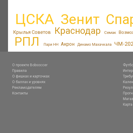
ЦСКА
Зенит
Спа
Краснодар
Крылья Советов
Возмо
Семак
РПЛ
ЧМ-20
Акрон
Пари НН
Динамо Махачкала
О проекте Bobsoccer
Футбо
Правила
Инте
О фишках и карточках
Трибу
О баллах и уровнях
Кален
Рекламодателям
Резул
Контакты
Прог
Магаз
Карта