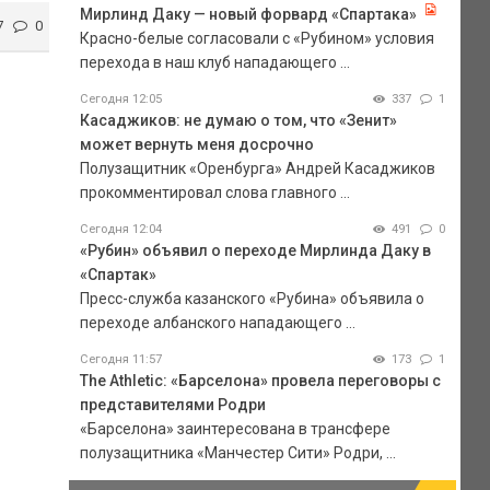
Мирлинд Даку — новый форвард «Спартака»
7
0
Красно-белые согласовали с «Рубином» условия
перехода в наш клуб нападающего ...
Сегодня 12:05
337
1
Касаджиков: не думаю о том, что «Зенит»
может вернуть меня досрочно
Полузащитник «Оренбурга» Андрей Касаджиков
прокомментировал слова главного ...
Сегодня 12:04
491
0
«Рубин» объявил о переходе Мирлинда Даку в
«Спартак»
Пресс-служба казанского «Рубина» объявила о
переходе албанского нападающего ...
Сегодня 11:57
173
1
The Athletic: «Барселона» провела переговоры с
представителями Родри
«Барселона» заинтересована в трансфере
полузащитника «Манчестер Сити» Родри, ...