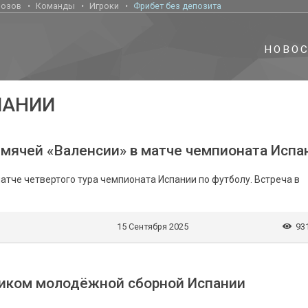
нозов
Команды
Игроки
Фрибет без депозита
НОВО
ПАНИИ
 мячей «Валенсии» в матче чемпионата Испа
тче четвертого тура чемпионата Испании по футболу. Встреча в
15 Сентября 2025
93
ником молодёжной сборной Испании