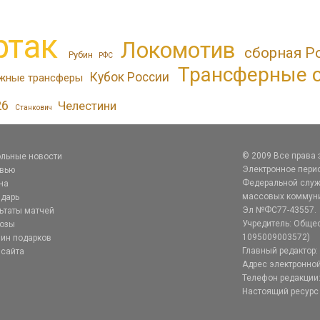
ртак
Локомотив
сборная Р
Рубин
РФС
Трансферные 
Кубок России
жные трансферы
26
Челестини
Станкович
льные новости
© 2009 Все права
рвью
Электронное перио
на
Федеральной служб
дарь
массовых коммуник
ьтаты матчей
Эл №ФС77-43557.
нозы
Учредитель: Общес
ин подарков
1095009003572)
 сайта
Главный редактор: 
Адрес электронной
Телефон редакции:
Настоящий ресурс