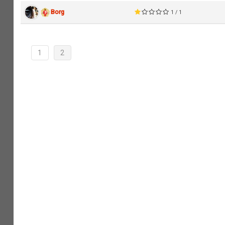
Borg
1 / 1
1
2