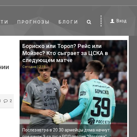
Вход
СТИ
ПРОГНОЗЫ
БЛОГИ
Бориско или Тороп? Рейс или
Мойзес? Кто сыграет за ЦСКА в
следующем матче
нии
Сегодня 12:19
1
2
Послезавтра в 20.30 армейцы дома начнут
поединок 3-го тура РПЛ против "Ростова".