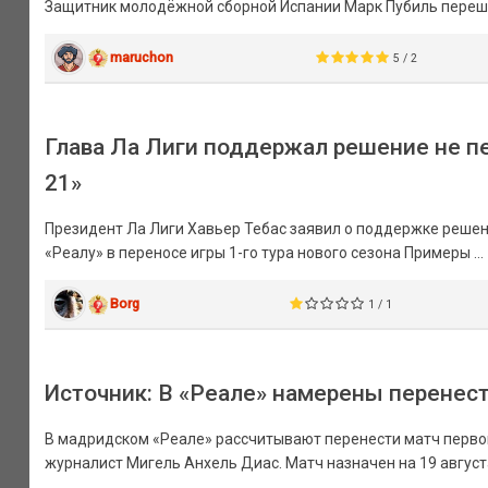
Защитник молодёжной сборной Испании Марк Пубиль перешё
maruchon
5 / 2
Глава Ла Лиги поддержал решение не пе
21»
Президент Ла Лиги Хавьер Тебас заявил о поддержке реше
«Реалу» в переносе игры 1-го тура нового сезона Примеры ...
Borg
1 / 1
Источник: В «Реале» намерены перенест
В мадридском «Реале» рассчитывают перенести матч первого
журналист Мигель Анхель Диас. Матч назначен на 19 август