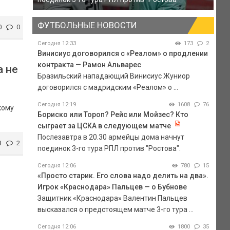
ФУТБОЛЬНЫЕ НОВОСТИ
0
0
Сегодня 12:33
173
2
Винисиус договорился с «Реалом» о продлении
контракта — Рамон Альварес
а не
Бразильский нападающий Винисиус Жуниор
договорился с мадридским «Реалом» о ...
Сегодня 12:19
1608
76
кому
Бориско или Тороп? Рейс или Мойзес? Кто
сыграет за ЦСКА в следующем матче
Послезавтра в 20.30 армейцы дома начнут
3
2
поединок 3-го тура РПЛ против "Ростова".
Сегодня 12:06
780
15
«Просто старик. Его слова надо делить на два».
Игрок «Краснодара» Пальцев — о Бубнове
Защитник «Краснодара» Валентин Пальцев
высказался о предстоящем матче 3-го тура ...
Сегодня 12:06
1800
35