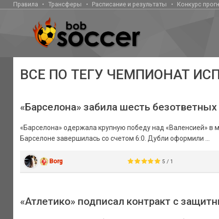
Правила
Трансферы
Расписание и результаты
Конкурс прог
ВСЕ ПО ТЕГУ ЧЕМПИОНАТ ИС
«Барселона» забила шесть безответных
«Барселона» одержала крупную победу над «Валенсией» в ма
Барселоне завершилась со счетом 6:0. Дубли оформили ...
Borg
5 / 1
«Атлетико» подписал контракт с защит