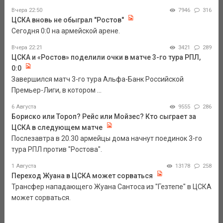
Вчера 22:50
7946
316
ЦСКА вновь не обыграл "Ростов"
Сегодня 0:0 на армейской арене.
Вчера 22:21
3421
289
ЦСКА и «Ростов» поделили очки в матче 3-го тура РПЛ,
0:0
Завершился матч 3-го тура Альфа-Банк Российской
Премьер-Лиги, в котором ...
6 Августа
9555
286
Бориско или Тороп? Рейс или Мойзес? Кто сыграет за
ЦСКА в следующем матче
Послезавтра в 20.30 армейцы дома начнут поединок 3-го
тура РПЛ против "Ростова".
1 Августа
13178
258
Переход Жуана в ЦСКА может сорваться
Трансфер нападающего Жуана Сантоса из "Гезтепе" в ЦСКА
может сорваться.