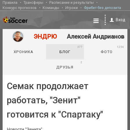
Правила
Трансферы
Расписание и результаты
Конкурс прогнозов
Команды
Игроки
Фрибет без депозита
Вход
ЭНДРЮ
Алексей Андрианов
377
1256
ХРОНИКА
БЛОГ
ФОТО
2
ДРУЗЬЯ
Семак продолжает
работать, "Зенит"
готовится к "Спартаку"
Новости "Зенита".