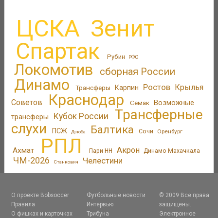
ЦСКА
Зенит
Спартак
Рубин
РФС
Локомотив
сборная России
Динамо
Ростов
Крылья
Трансферы
Карпин
Краснодар
Советов
Возможные
Семак
Трансферные
Кубок России
трансферы
слухи
Балтика
ПСЖ
Сочи
Оренбург
Дзюба
РПЛ
Акрон
Ахмат
Пари НН
Динамо Махачкала
ЧМ-2026
Челестини
Станкович
О проекте Bobsoccer
Футбольные новости
© 2009 Все права
Правила
Интервью
защищены.
О фишках и карточках
Трибуна
Электронное