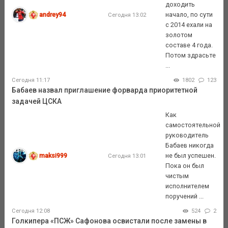
доходить
andrey94
начало, по сути
Сегодня 13:02
с 2014 ехали на
золотом
составе 4 года.
Потом здрасьте
...
Сегодня 11:17
1802
123
Бабаев назвал приглашение форварда приоритетной
задачей ЦСКА
Как
самостоятельной
руководитель
Бабаев никогда
maksi999
не был успешен.
Сегодня 13:01
Пока он был
чистым
исполнителем
поручений ...
Сегодня 12:08
524
2
Голкипера «ПСЖ» Сафонова освистали после замены в