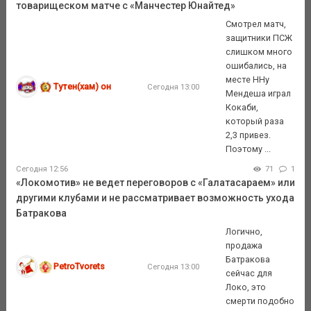
товарищеском матче с «Манчестер Юнайтед»
Смотрел матч,
защитники ПСЖ
слишком много
ошибались, на
месте ННу
Тутен(хам) он
Сегодня 13:00
Мендеша играл
Кокаби,
который раза
2,3 привез.
Поэтому ...
Сегодня 12:56
71
1
«Локомотив» не ведет переговоров с «Галатасараем» или
другими клубами и не рассматривает возможность ухода
Батракова
Логично,
продажа
Батракова
PetroTvorets
Сегодня 13:00
сейчас для
Локо, это
смерти подобно