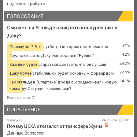
под свист трибун в ...
ГОЛОСОВАНИЕ
Сможет ли Угальде выиграть конкуренцию у
Даку?
31%
Почему нет? Это футбол, в котором все возможно
4.2%
Трудно сказать. Даку был хорош в "Рубине"
28.2%
Каждый будет стараться доказать, что он лучший
22.5%
Даку более стабилен, он будет основным форвардом
14.1%
Так Угальде в "Спартаке" вроде бы подыскивали новую
команду. Ситуация изменилась?
Всего голосов: 71
ПОПУЛЯРНОЕ
3 Августа
15624
441
Почему ЦСКА отказался от трансфера Жуана
Данные Bobsoccer.