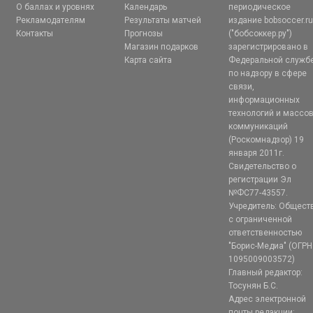
О баллах и уровнях
Календарь
периодическое
Рекламодателям
Результаты матчей
издание bobsoccer.r
Контакты
Прогнозы
("бобсоккер.ру")
Магазин подарков
зарегистрировано в
Карта сайта
Федеральной служб
по надзору в сфере
связи,
информационных
технологий и массо
коммуникаций
(Роскомнадзор) 19
января 2011г.
Свидетельство о
регистрации Эл
№ФС77-43557.
Учредитель: Общест
с ограниченной
ответственностью
"Борис-Медиа" (ОГРН
1095009003572)
Главный редактор:
Тосунян Б.С.
Адрес электронной
почты редакции: