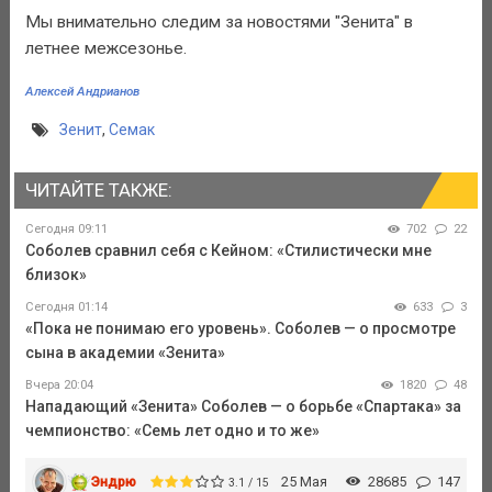
Мы внимательно следим за новостями "Зенита" в
летнее межсезонье.
Алексей Андрианов
Зенит
,
Семак
ЧИТАЙТЕ ТАКЖЕ:
Сегодня 09:11
702
22
Соболев сравнил себя с Кейном: «Стилистически мне
близок»
Сегодня 01:14
633
3
«Пока не понимаю его уровень». Соболев — о просмотре
сына в академии «Зенита»
Вчера 20:04
1820
48
Нападающий «Зенита» Соболев — о борьбе «Спартака» за
чемпионство: «Семь лет одно и то же»
Эндрю
25 Мая
28685
147
3.1 / 15