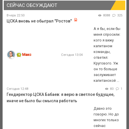
СЕЙЧАС ОБСУЖДАЮТ
Вчера 22:50
8088
325
ЦСКА вновь не обыграл "Ростов"
А я бы, если бы
меня спросили:
кого я вижу
капитаном
команды,
Макс
Сегодня 13:04
ответил:
Кругового. Уж
он то больше
заслуживает
капитанской ...
Сегодня 12:48
83
1
Гендиректор ЦСКА Бабаев: я верю в светлое будущее,
иначе не было бы смысла работать
Давно это
говорю. Но до
многих только
сейчас