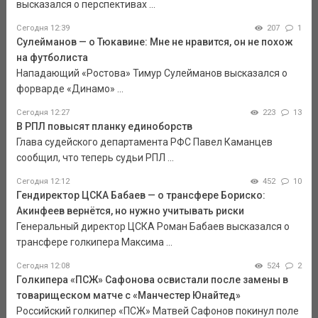
высказался о перспективах ...
Сегодня 12:39
207
1
Сулейманов — о Тюкавине: Мне не нравится, он не похож
на футболиста
Нападающий «Ростова» Тимур Сулейманов высказался о
форварде «Динамо» ...
Сегодня 12:27
223
13
В РПЛ повысят планку единоборств
Глава судейского департамента РФС Павел Каманцев
сообщил, что теперь судьи РПЛ ...
Сегодня 12:12
452
10
Гендиректор ЦСКА Бабаев — о трансфере Бориско:
Акинфеев вернётся, но нужно учитывать риски
Генеральный директор ЦСКА Роман Бабаев высказался о
трансфере голкипера Максима ...
Сегодня 12:08
524
2
Голкипера «ПСЖ» Сафонова освистали после замены в
товарищеском матче с «Манчестер Юнайтед»
Российский голкипер «ПСЖ» Матвей Сафонов покинул поле