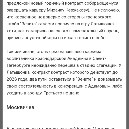
предложен новый годичный контракт собирающемуся
завершать карьеру Михаилу Кержакову). Не исключаю,
что косвенное недоверие со стороны тренерского
штаба "Зенита" отчасти повлияло на игру Латышонка,
хотя, как сам признавался этот замечательный парень,
причины неудачной игры он искал только в себе.
Так или иначе, столь ярко начавшаяся карьера
воспитанника краснодарской Академии в Санкт-
Петербурге неожиданно перешла в стадию стагнации. У
Латышонка, контракт контракт которого действует до
2028 года, два пути: оставаться в "Зените" и доказывать
свою состоятельность в конкуренции с Адамовым, либо
уходить в аренду. Третьего не дано.
Москвичев
В иерархии зенитовских вратарей Богдан Москвичев