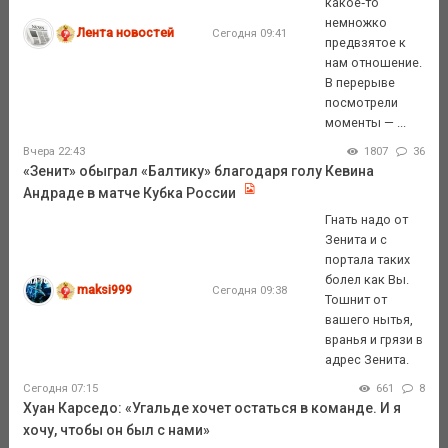
какое‑то
немножко
Лента новостей
Сегодня 09:41
предвзятое к
нам отношение.
В перерыве
посмотрели
моменты — ...
Вчера 22:43
1807
36
«Зенит» обыграл «Балтику» благодаря голу Кевина
Андраде в матче Кубка России
Гнать надо от
Зенита и с
портала таких
болел как Вы.
maksi999
Сегодня 09:38
Тошнит от
вашего нытья,
вранья и грязи в
адрес Зенита.
Сегодня 07:15
661
8
Хуан Карседо: «Угальде хочет остаться в команде. И я
хочу, чтобы он был с нами»