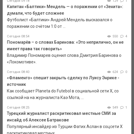
Сегодня 09:18
129
1
Капитан «Балтики» Мендель — о поражении от «Зенита»:
думали, что будет сложнее
Футболист «Балтики» Андрей Мендель высказался о
поражении со счётом 1:0 от ...
Сегодня 08:54
550
4
Пономарёв – о словах Баринова: «Это неприлично, он не
имеет права так говорить»
Владимир Пономарев оценил слова Дмитрия Баринова о
«Локомотиве».
Сегодня 08:40
624
0
«Фламенго» спешит закрыть сделку по Луису Энрике -
источник
Как сообщает Planeta do Futebol в социальной сети Х, со
ссылкой на на журналиста Каэ Мота, ...
Сегодня 08:25
549
1
Турецкий журналист раскритиковал местные СМИ за
инсайд об Алексее Батракове
Популярный инсайдер из Турции Фатих Аслан в соцсети X
раскритиковал местных ...