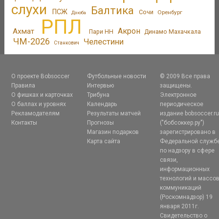
слухи
Балтика
ПСЖ
Сочи
Оренбург
Дзюба
РПЛ
Акрон
Ахмат
Пари НН
Динамо Махачкала
ЧМ-2026
Челестини
Станкович
О проекте Bobsoccer
Футбольные новости
© 2009 Все права
Правила
Интервью
защищены.
О фишках и карточках
Трибуна
Электронное
О баллах и уровнях
Календарь
периодическое
Рекламодателям
Результаты матчей
издание bobsoccer.r
Контакты
Прогнозы
("бобсоккер.ру")
Магазин подарков
зарегистрировано в
Карта сайта
Федеральной служб
по надзору в сфере
связи,
информационных
технологий и массо
коммуникаций
(Роскомнадзор) 19
января 2011г.
Свидетельство о