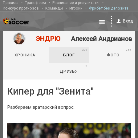
Правила
Трансферы
Расписание и результаты
Конкурс прогнозов
Команды
Игроки
Фрибет без депозита
Вход
ЭНДРЮ
Алексей Андрианов
379
1255
ХРОНИКА
БЛОГ
ФОТО
2
ДРУЗЬЯ
Кипер для "Зенита"
Разбираем вратарский вопрос.