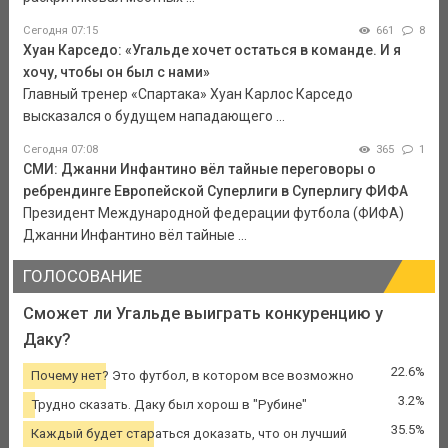
Сегодня 07:15
661
8
Хуан Карседо: «Угальде хочет остаться в команде. И я
хочу, чтобы он был с нами»
Главный тренер «Спартака» Хуан Карлос Карседо
высказался о будущем нападающего ...
Сегодня 07:08
365
1
СМИ: Джанни Инфантино вёл тайные переговоры о
ребрендинге Европейской Суперлиги в Суперлигу ФИФА
Президент Международной федерации футбола (ФИФА)
Джанни Инфантино вёл тайные ...
ГОЛОСОВАНИЕ
Сможет ли Угальде выиграть конкуренцию у
Даку?
22.6%
Почему нет? Это футбол, в котором все возможно
3.2%
Трудно сказать. Даку был хорош в "Рубине"
35.5%
Каждый будет стараться доказать, что он лучший