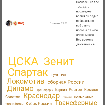
Согласен на все
100. Да, в
последнее
время он редко
забивает, но
Borg
Сегодня 09:38
всё равно
пользы от него
очень много.
Всё время в
движении и в ...
ЦСКА
Зенит
Спартак
Рубин
РФС
Локомотив
сборная России
Динамо
Ростов
Крылья
Трансферы
Карпин
Краснодар
Советов
Возможные
Семак
Трансферные
Кубок России
трансферы