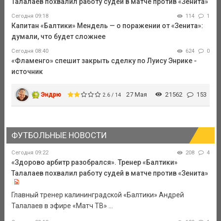
Талалаев похвалил работу судей в матче против «Зенита»
Сегодня 09:18
114
1
Капитан «Балтики» Мендель — о поражении от «Зенита»:
думали, что будет сложнее
Сегодня 08:40
624
0
«Фламенго» спешит закрыть сделку по Луису Энрике -
источник
Эндрю
27 Мая
21562
153
2.6 / 14
ФУТБОЛЬНЫЕ НОВОСТИ
Сегодня 09:22
208
4
«Здорово арбитр разобрался». Тренер «Балтики»
Талалаев похвалил работу судей в матче против «Зенита»
Главный тренер калининградской «Балтики» Андрей
Талалаев в эфире «Матч ТВ» ...