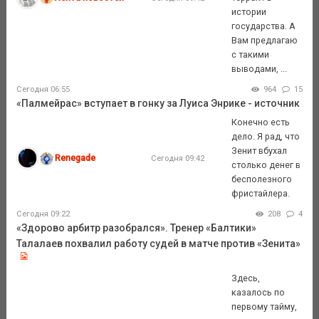
истории
государства. А
Вам предлагаю
с такими
выводами, ...
Сегодня 06:55
964
15
«Палмейрас» вступает в гонку за Луиса Энрике - источник
Конечно есть
дело. Я рад, что
Зенит вбухал
Renegade
Сегодня 09:42
столько денег в
бесполезного
фристайлера.
Сегодня 09:22
208
4
«Здорово арбитр разобрался». Тренер «Балтики»
Талалаев похвалил работу судей в матче против «Зенита»
Здесь,
казалось по
первому тайму,