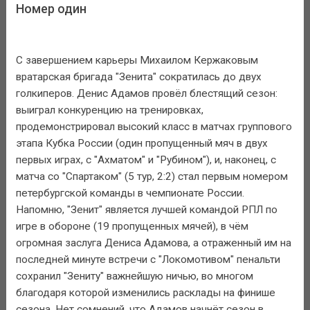
Номер один
С завершением карьеры Михаилом Кержаковым
вратарская бригада "Зенита" сократилась до двух
голкиперов. Денис Адамов провёл блестящий сезон:
выиграл конкуренцию на тренировках,
продемонстрировал высокий класс в матчах группового
этапа Кубка России (один пропущенный мяч в двух
первых играх, с "Ахматом" и "Рубином"), и, наконец, с
матча со "Спартаком" (5 тур, 2:2) стал первым номером
петербургской команды в чемпионате России.
Напомню, "Зенит" является лучшей командой РПЛ по
игре в обороне (19 пропущенных мячей), в чём
огромная заслуга Дениса Адамова, а отраженный им на
последней минуте встречи с "Локомотивом" пенальти
сохранил "Зениту" важнейшую ничью, во многом
благодаря которой изменились расклады на финише
сезона. Нет сомнений, что Адамов начнёт сезон в