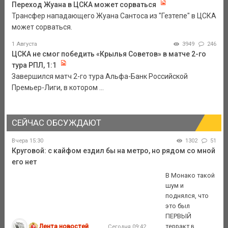
Переход Жуана в ЦСКА может сорваться
Трансфер нападающего Жуана Сантоса из "Гезтепе" в ЦСКА
может сорваться.
1 Августа
3949
246
ЦСКА не смог победить «Крылья Советов» в матче 2-го
тура РПЛ, 1:1
Завершился матч 2-го тура Альфа-Банк Российской
Премьер-Лиги, в котором ...
СЕЙЧАС ОБСУЖДАЮТ
Вчера 15:30
1302
51
Круговой: с кайфом ездил бы на метро, но рядом со мной
его нет
В Монако такой
шум и
поднялся, что
это был
ПЕРВЫЙ
Лента новостей
терракт в
Сегодня 09:42