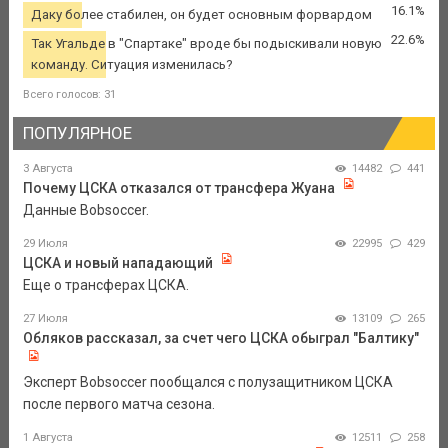
16.1%
Даку более стабилен, он будет основным форвардом
22.6%
Так Угальде в "Спартаке" вроде бы подыскивали новую
команду. Ситуация изменилась?
Всего голосов: 31
ПОПУЛЯРНОЕ
3 Августа
14482
441
Почему ЦСКА отказался от трансфера Жуана
Данные Bobsoccer.
29 Июля
22995
429
ЦСКА и новый нападающий
Еще о трансферах ЦСКА.
27 Июля
13109
265
Обляков рассказал, за счет чего ЦСКА обыграл "Балтику"
Эксперт Bobsoccer пообщался с полузащитником ЦСКА
после первого матча сезона.
1 Августа
12511
258