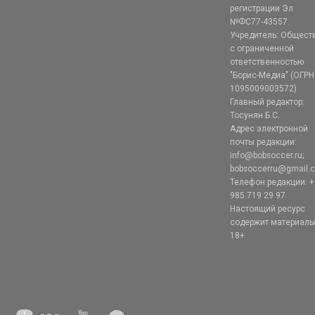
регистрации Эл
№ФС77-43557.
Учредитель: Общест
с ограниченной
ответственностью
"Борис-Медиа" (ОГРН
1095009003572)
Главный редактор:
Тосунян Б.С.
Адрес электронной
почты редакции:
info@bobsoccer.ru;
bobsoccerru@gmail.
Телефон редакции: +
985 719 29 97
Настоящий ресурс
содержит материал
18+