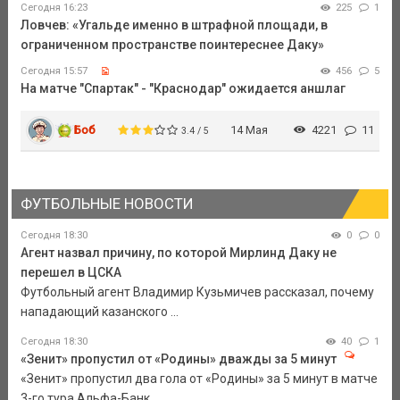
Сегодня 16:23
225
1
Ловчев: «Угальде именно в штрафной площади, в
ограниченном пространстве поинтереснее Даку»
Сегодня 15:57
456
5
На матче "Спартак" - "Краснодар" ожидается аншлаг
Боб
14 Мая
4221
11
3.4 / 5
ФУТБОЛЬНЫЕ НОВОСТИ
Сегодня 18:30
0
0
Агент назвал причину, по которой Мирлинд Даку не
перешел в ЦСКА
Футбольный агент Владимир Кузьмичев рассказал, почему
нападающий казанского ...
Сегодня 18:30
40
1
«Зенит» пропустил от «Родины» дважды за 5 минут
«Зенит» пропустил два гола от «Родины» за 5 минут в матче
3-го тура Альфа-Банк ...