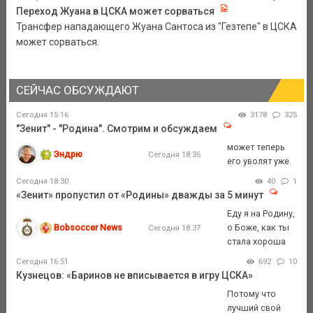
Переход Жуана в ЦСКА может сорваться
Трансфер нападающего Жуана Сантоса из "Гезтепе" в ЦСКА
может сорваться.
СЕЙЧАС ОБСУЖДАЮТ
Сегодня 15:16
3178
325
"Зенит" - "Родина". Смотрим и обсуждаем
может теперь
Эндрю
Сегодня 18:35
его уволят уже.
Сегодня 18:30
40
1
«Зенит» пропустил от «Родины» дважды за 5 минут
Еду я на Родину,
Bobsoccer News
о Боже, как ты
Сегодня 18:37
стала хороша
Сегодня 16:51
692
10
Кузнецов: «Баринов не вписывается в игру ЦСКА»
Потому что
лучший свой