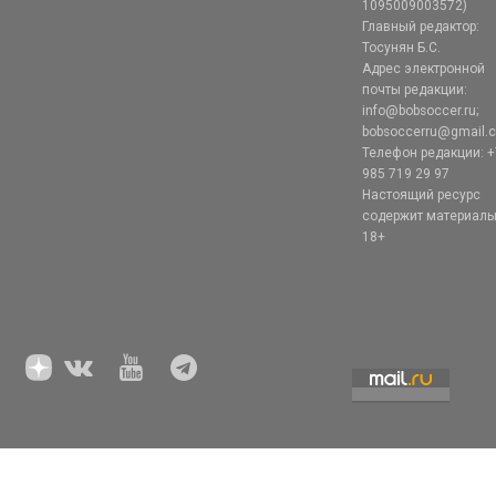
1095009003572)
Главный редактор:
Тосунян Б.С.
Адрес электронной
почты редакции:
info@bobsoccer.ru;
bobsoccerru@gmail.
Телефон редакции: +
985 719 29 97
Настоящий ресурс
содержит материал
18+