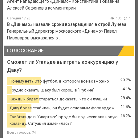
Агент нападающего «Динамо» Константина Тюкавина
Алексей Сафонов в комментарии ...
Сегодня 17:28
136
1
В «Динамо» назвали сроки возвращения в строй Лунева
Генеральный директор московского «Динамо» Павел
Пивоваров высказался о ...
ГОЛОСОВАНИЕ
Сможет ли Угальде выиграть конкуренцию у
Даку?
29.7%
Почему нет? Это футбол, в котором все возможно
4.1%
Трудно сказать. Даку был хорош в "Рубине"
28.4%
Каждый будет стараться доказать, что он лучший
21.6%
Даку более стабилен, он будет основным форвардом
16.2%
Так Угальде в "Спартаке" вроде бы подыскивали новую
команду. Ситуация изменилась?
Всего голосов: 74