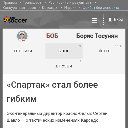
Правила
Трансферы
Расписание и результаты
Конкурс прогнозов
Команды
Игроки
Фрибет без депозита
Вход
БОБ
Борис Тосунян
59
1058
ХРОНИКА
БЛОГ
ФОТО
3
ДРУЗЬЯ
«Спартак» стал более
гибким
Экс-генеральный директор красно-белых Сергей
Шавло — о тактических изменениях Карседо.