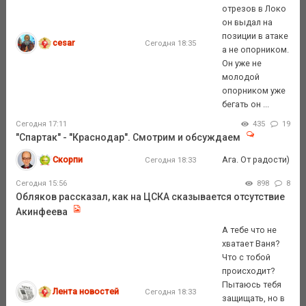
отрезов в Локо
он выдал на
позиции в атаке
cesar
Сегодня 18:35
а не опорником.
Он уже не
молодой
опорником уже
бегать он ...
Сегодня 17:11
435
19
"Спартак" - "Краснодар". Смотрим и обсуждаем
Скорпи
Ага. От радости)
Сегодня 18:33
Сегодня 15:56
898
8
Обляков рассказал, как на ЦСКА сказывается отсутствие
Акинфеева
А тебе что не
хватает Ваня?
Что с тобой
происходит?
Пытаюсь тебя
Лента новостей
Сегодня 18:33
защищать, но в