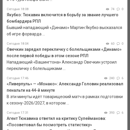
Сегодня 18:08
74
0
Якубко: Тюкавин включится в борьбу за звание лучшего
бомбардира РПЛ
Бывший нападающий «Динамо» Мартин Якубко высказался
об игре форварда ...
Сегодня 18:04
60
0
Овечкин зарядил перекличку с болельщиками «Динамо»
после первой победы в этом сезоне РПЛ
Нападающий «Вашингтона» Александр Овечкин устроил
перекличку с болельщиками ...
Сегодня 17:46
240
6
«Ливерпуль» — «Монако»: Александр Головин реализовал
пенальти на 44-й минуте
В эти минуты идёт товарищеский матч в рамках подготовки
к сезону-2026/2027, в котором ...
Сегодня 17:31
393
6
Агент Тюкавина ответил на критику Сулейманова:
«Посоветовал бы посмотреть статистику»