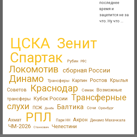
последнее
время и
зацепится не за
что. Ну что ...
ЦСКА
Зенит
Спартак
Рубин
РФС
Локомотив
сборная России
Динамо
Ростов
Крылья
Трансферы
Карпин
Краснодар
Советов
Возможные
Семак
Трансферные
Кубок России
трансферы
слухи
Балтика
ПСЖ
Сочи
Оренбург
Дзюба
РПЛ
Акрон
Ахмат
Пари НН
Динамо Махачкала
ЧМ-2026
Челестини
Станкович