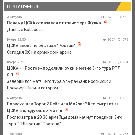
ПОПУЛЯРНОЕ
3 Августа
15700
441
Почему ЦСКА отказался от трансфера Жуана
Данные Bobsoccer.
Вчера 22:50
9004
373
ЦСКА вновь не обыграл "Ростов"
Сегодня 0:0 на армейской арене.
Вчера 22:21
3565
294
ЦСКА и «Ростов» поделили очки в матче 3-го тура РПЛ,
0:0
Завершился матч 3-го тура Альфа-Банк Российской
Премьер-Лиги, в котором ...
6 Августа
9630
286
Бориско или Тороп? Рейс или Мойзес? Кто сыграет за
ЦСКА в следующем матче
Послезавтра в 20.30 армейцы дома начнут поединок 3-го
тура РПЛ против "Ростова".
1 Августа
13221
258