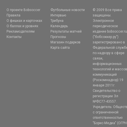
О проекте Bobsoccer
Футбольные новости
© 2009 Все права
Правила
Интервью
защищены.
О фишках и карточках
Трибуна
Электронное
О баллах и уровнях
Календарь
периодическое
Рекламодателям
Результаты матчей
издание bobsoccer.r
Контакты
Прогнозы
("бобсоккер.ру")
Магазин подарков
зарегистрировано в
Карта сайта
Федеральной служб
по надзору в сфере
связи,
информационных
технологий и массо
коммуникаций
(Роскомнадзор) 19
января 2011г.
Свидетельство о
регистрации Эл
№ФС77-43557.
Учредитель: Общест
с ограниченной
ответственностью
"Борис-Медиа" (ОГРН